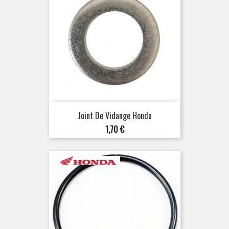
Joint De Vidange Honda
Prix
1,70 €