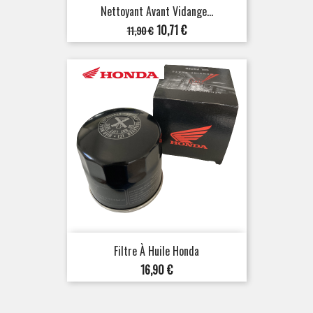
Nettoyant Avant Vidange...
Prix
Prix
10,71 €
11,90 €
de
base
Filtre À Huile Honda
Prix
16,90 €