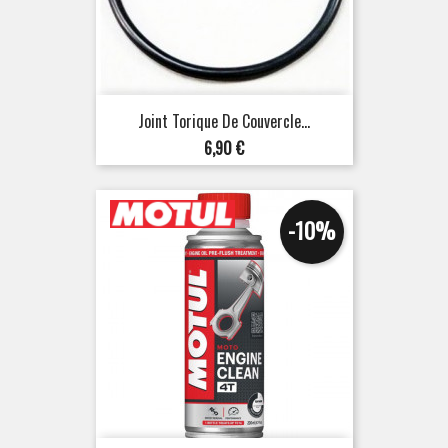
Joint Torique De Couvercle...
Prix
6,90 €
-10%