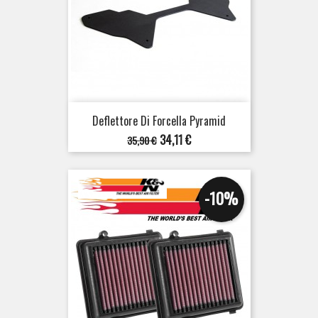
Deflettore Di Forcella Pyramid
Prezzo
Prezzo
34,11 €
35,90 €
base
-10%