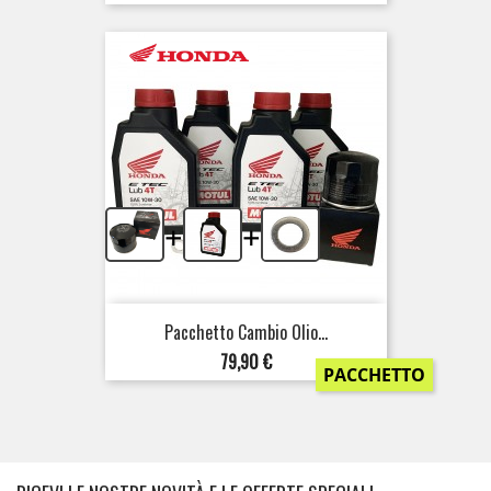
+
+
Pacchetto Cambio Olio...
Prezzo
79,90 €
PACCHETTO