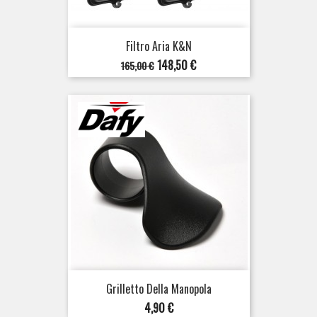
Filtro Aria K&N
Prezzo
Prezzo
148,50 €
165,00 €
base
Grilletto Della Manopola
Prezzo
4,90 €