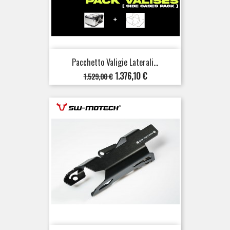
Pacchetto Valigie Laterali...
Prezzo
Prezzo
1.376,10 €
1.529,00 €
base