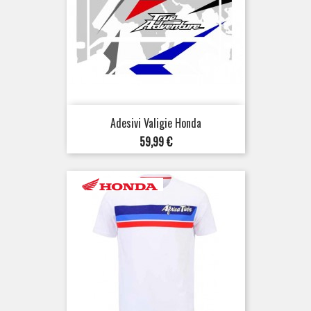
Adesivi Valigie Honda
Prezzo
59,99 €