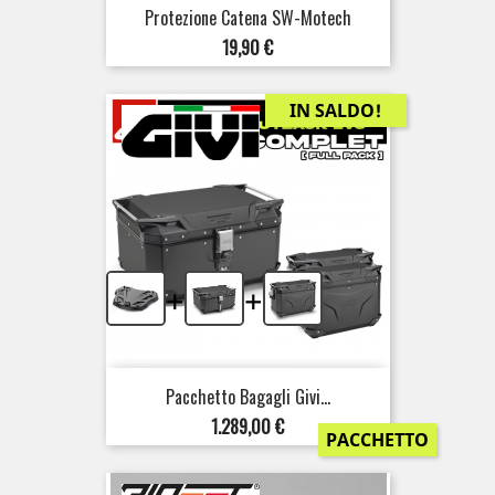
Protezione Catena SW-Motech
Prezzo
19,90 €
IN SALDO!
+
+
Pacchetto Bagagli Givi...
Prezzo
1.289,00 €
PACCHETTO