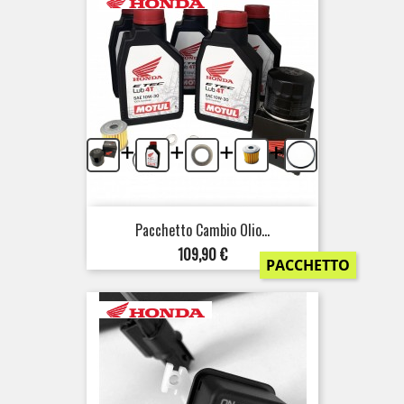
+
+
+
+
Pacchetto Cambio Olio...
Prezzo
109,90 €
PACCHETTO