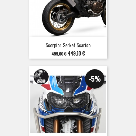
Scorpion Serket Scarico
Prezzo
Prezzo
449,10 €
499,00 €
base
-5%