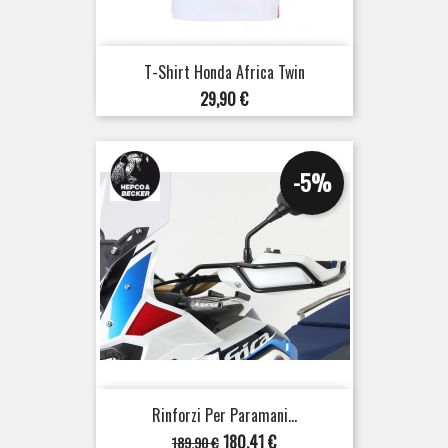
T-Shirt Honda Africa Twin
Prezzo
29,90 €
-5%
Rinforzi Per Paramani...
Prezzo
Prezzo
180,41 €
189,90 €