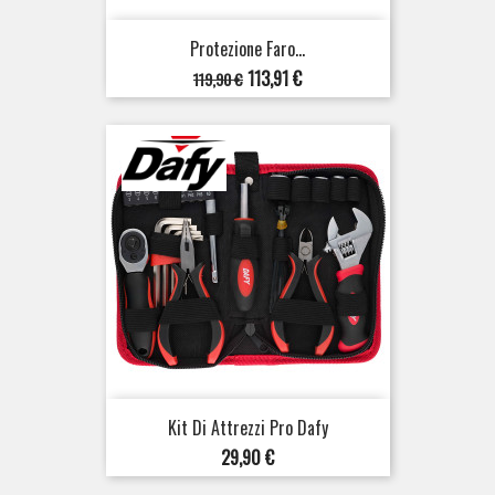
Protezione Faro...
Prezzo
Prezzo
113,91 €
119,90 €
base
Kit Di Attrezzi Pro Dafy
Prezzo
29,90 €