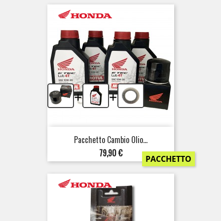
+
+
Pacchetto Cambio Olio...
Prezzo
79,90 €
PACCHETTO