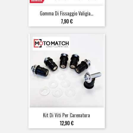
Gomma Di Fissaggio Valigia...
Prezzo
7,90 €
Kit Di Viti Per Carenatura
Prezzo
12,90 €