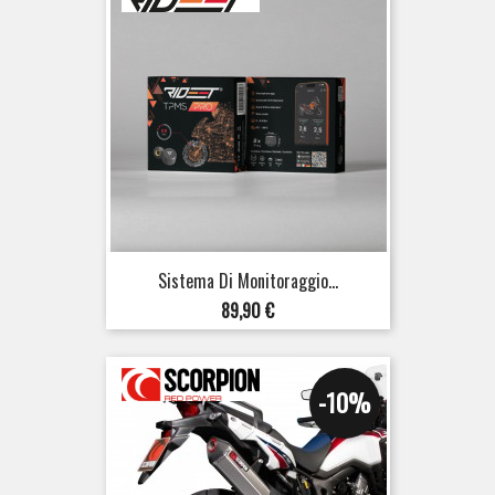
Sistema Di Monitoraggio...
Prezzo
89,90 €
-10%