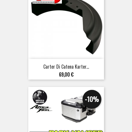
Carter Di Catena Karter...
Prezzo
69,00 €
-10%