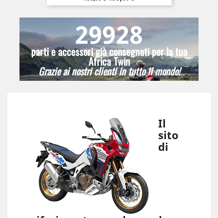
base
29928
parti e accessori già consegnati per la tua
Africa Twin
Grazie ai nostri clienti in tutto il mondo!
Il
sito
di