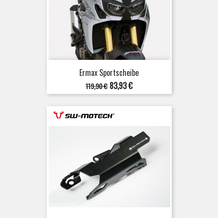
Ermax Sportscheibe
Verkaufspreis
Preis
83,93 €
119,90 €