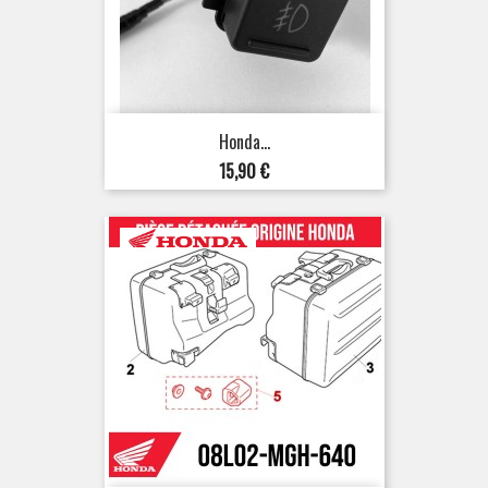
Honda...
Preis
15,90 €