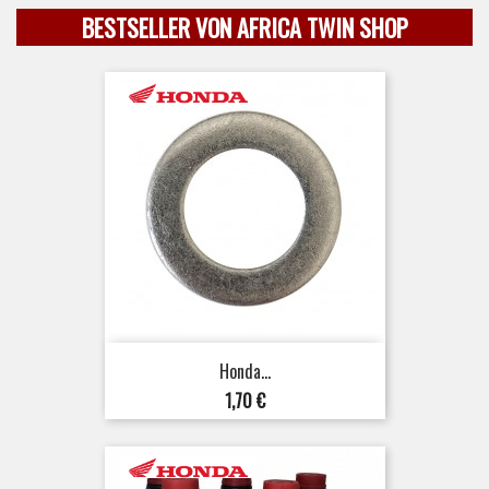
BESTSELLER VON AFRICA TWIN SHOP
Honda...
Preis
1,70 €