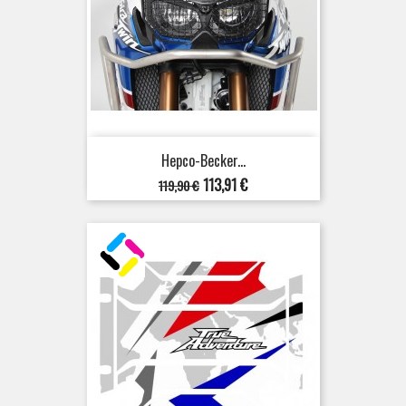
Hepco-Becker...
Verkaufspreis
Preis
113,91 €
119,90 €