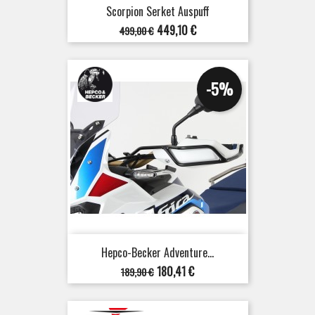
Scorpion Serket Auspuff
Verkaufspreis
Preis
449,10 €
499,00 €
-5%
Hepco-Becker Adventure...
Verkaufspreis
Preis
180,41 €
189,90 €