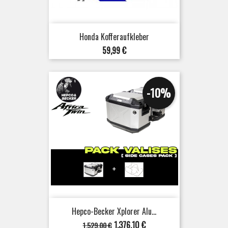
Honda Kofferaufkleber
Preis
59,99 €
-10%
Hepco-Becker Xplorer Alu...
Verkaufspreis
Preis
1.376,10 €
1.529,00 €