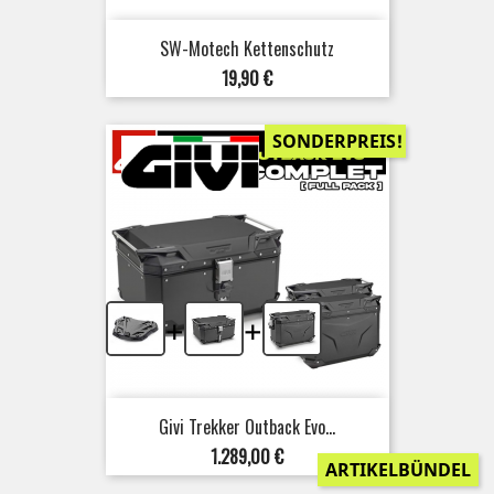
SW-Motech Kettenschutz
Preis
19,90 €
SONDERPREIS!
+
+
Givi Trekker Outback Evo...
Preis
1.289,00 €
ARTIKELBÜNDEL