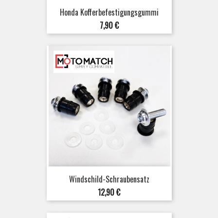
Honda Kofferbefestigungsgummi
Preis
7,90 €
Windschild-Schraubensatz
Preis
12,90 €