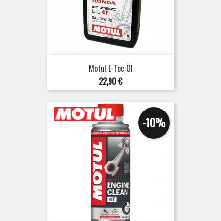
Motul E-Tec Öl
Preis
22,90 €
-10%