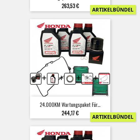
Preis
263,53 €
ARTIKELBÜNDEL
+
+
+
+
24.000KM Wartungspaket Für...
Preis
244,17 €
ARTIKELBÜNDEL