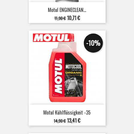
Motul ENGINECLEAN...
Verkaufspreis
Preis
10,71 €
11,90 €
-10%
Motul Kühlflüssigkeit -35
Verkaufspreis
Preis
13,41 €
14,90 €