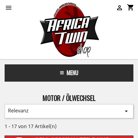
shopping_cart


MENU
MOTOR / ÖLWECHSEL
Relevanz

1 - 17 von 17 Artikel(n)