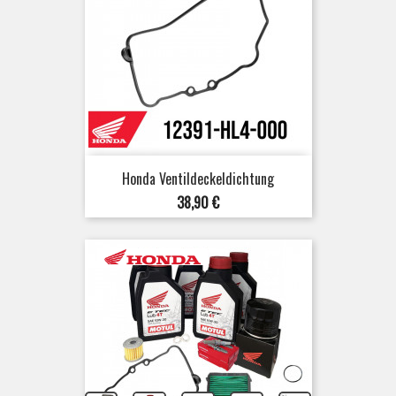
Honda Ventildeckeldichtung
Preis
38,90 €