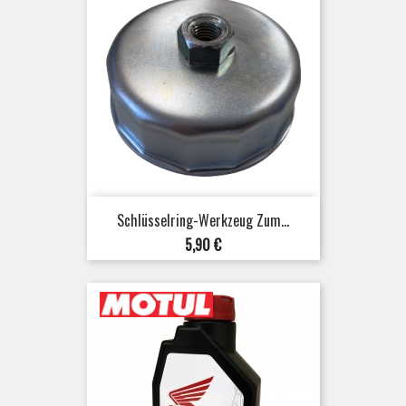
Schlüsselring-Werkzeug Zum...
Preis
5,90 €