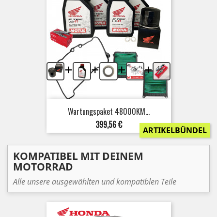
+
+
+
+
Wartungspaket 48000KM...
Preis
399,56 €
ARTIKELBÜNDEL
KOMPATIBEL MIT DEINEM
MOTORRAD
Alle unsere ausgewählten und kompatiblen Teile