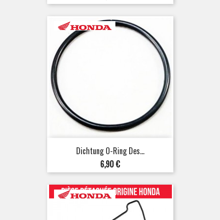
Dichtung O-Ring Des...
Preis
6,90 €