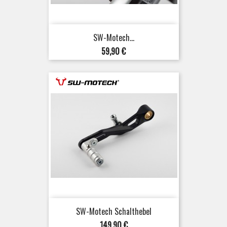
SW-Motech...
Preis
59,90 €
SW-Motech Schalthebel
Preis
149,90 €