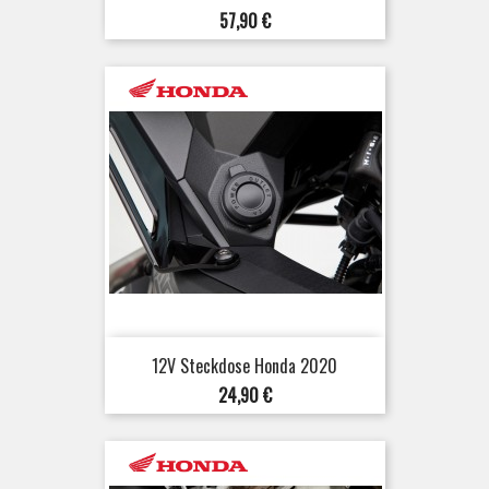
Preis
57,90 €
12V Steckdose Honda 2020
Preis
24,90 €