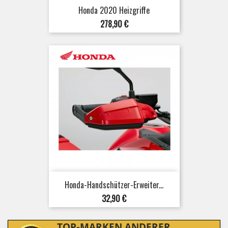
Honda 2020 Heizgriffe
Preis
278,90 €
Honda-Handschützer-Erweiter...
Preis
32,90 €
TOP-MARKEN ANDERER