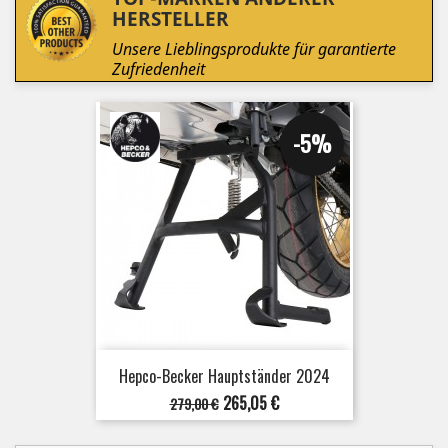
HERSTELLER
Unsere Lieblingsprodukte für garantierte
Zufriedenheit
-5%
Hepco-Becker Hauptständer 2024
Verkaufspreis
Preis
265,05 €
279,00 €