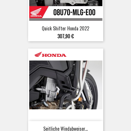
Quick Shifter Honda 2022
Preis
307,90 €
Seitliche Windabweiser...