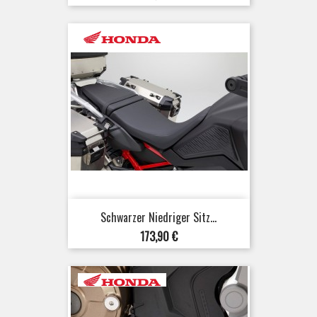
Schwarzer Niedriger Sitz...
Preis
173,90 €