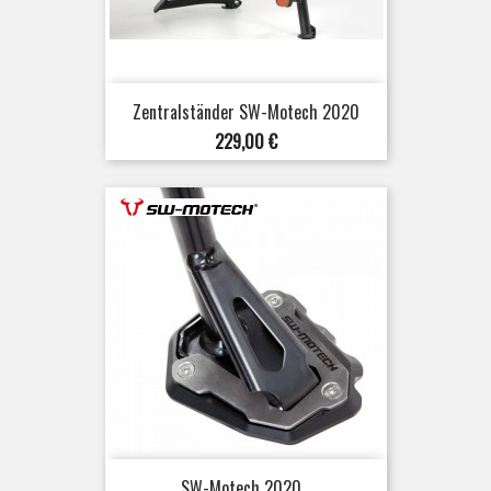
Zentralständer SW-Motech 2020
Preis
229,00 €
SW-Motech 2020...