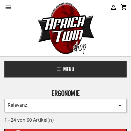
shopping_cart


MENU
ERGONOMIE
Relevanz

1 - 24 von 60 Artikel(n)