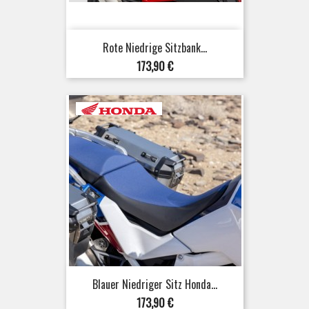
Rote Niedrige Sitzbank...
Preis
173,90 €
Blauer Niedriger Sitz Honda...
Preis
173,90 €