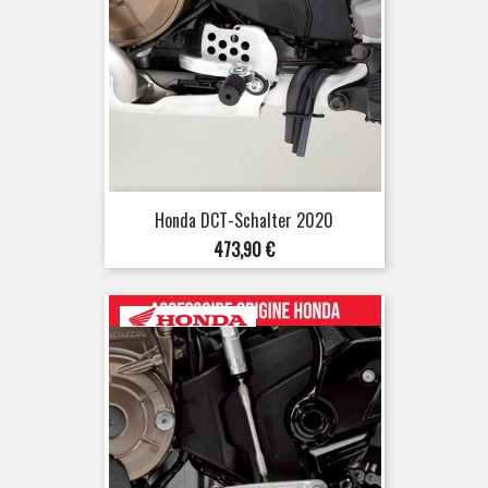
Honda DCT-Schalter 2020
Preis
473,90 €