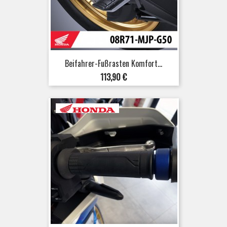
Beifahrer-Fußrasten Komfort...
Preis
113,90 €