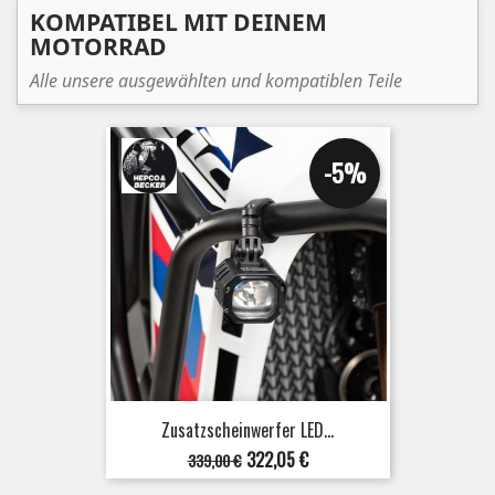
KOMPATIBEL MIT DEINEM
MOTORRAD
Alle unsere ausgewählten und kompatiblen Teile
-5%
Zusatzscheinwerfer LED...
Verkaufspreis
Preis
322,05 €
339,00 €