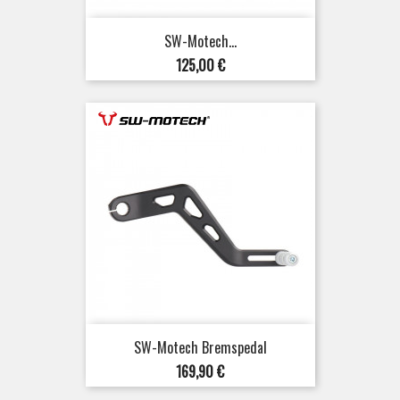
SW-Motech...
Preis
125,00 €
SW-Motech Bremspedal
Preis
169,90 €