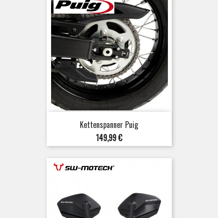
Kettenspanner Puig
Preis
149,99 €