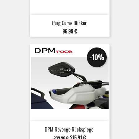
Puig Curve Blinker
Preis
96,99 €
-10%
DPM Revenge Rückspiegel
Verkaufspreis
Preis
215,91 €
239,90 €