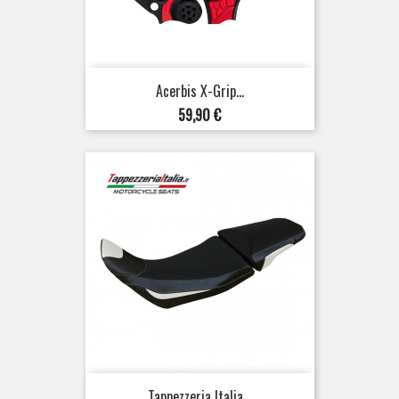
Acerbis X-Grip...
Preis
59,90 €
Tappezzeria Italia...