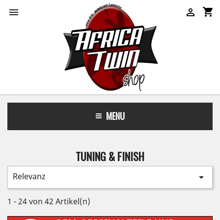
shopping_cart


MENU
TUNING & FINISH
Relevanz

1 - 24 von 42 Artikel(n)