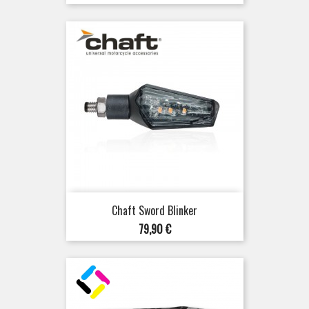
Chaft Sword Blinker
Preis
79,90 €