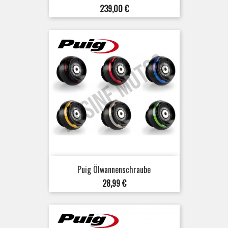
Preis
239,00 €
Puig Ölwannenschraube
Preis
28,99 €