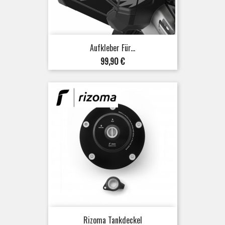
Aufkleber Für...
Preis
99,90 €
Rizoma Tankdeckel