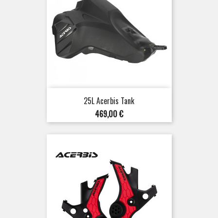
25L Acerbis Tank
Preis
469,00 €