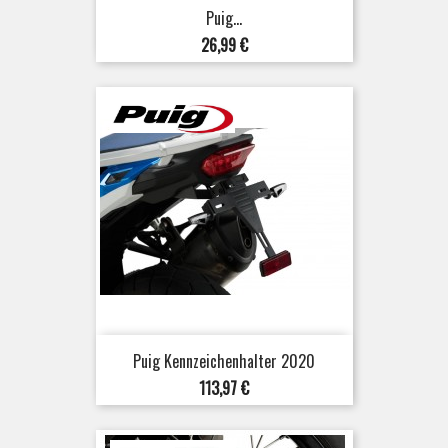
Puig...
Preis
26,99 €
Puig Kennzeichenhalter 2020
Preis
113,97 €