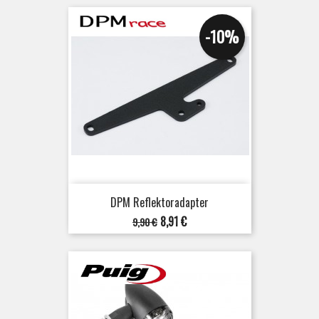
-10%
DPM Reflektoradapter
Verkaufspreis
Preis
8,91 €
9,90 €