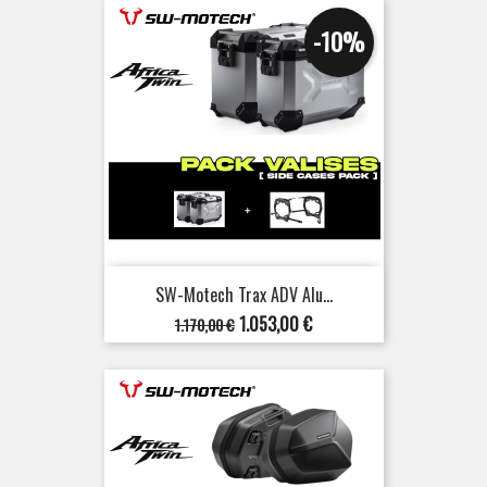
-10%
SW-Motech Trax ADV Alu...
Verkaufspreis
Preis
1.053,00 €
1.170,00 €