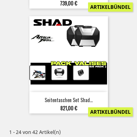
Preis
739,00 €
ARTIKELBÜNDEL
+
+
Seitentaschen Set Shad...
Preis
821,00 €
ARTIKELBÜNDEL
1 - 24 von 42 Artikel(n)