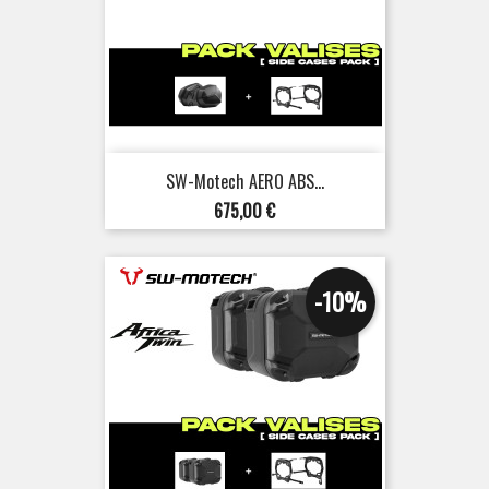
SW-Motech AERO ABS...
Preis
675,00 €
-10%