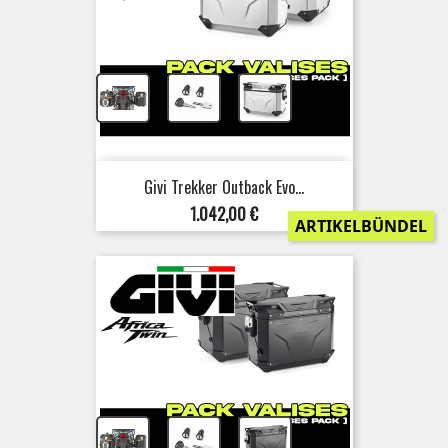
+
+
Givi Trekker Outback Evo...
Preis
1.042,00 €
ARTIKELBÜNDEL
+
+