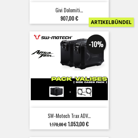
Givi Dolomiti...
Preis
907,00 €
ARTIKELBÜNDEL
-10%
SW-Motech Trax ADV...
Verkaufspreis
Preis
1.053,00 €
1.170,00 €