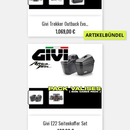
Givi Trekker Outback Evo...
Preis
1.069,00 €
ARTIKELBÜNDEL
+
Givi E22 Seitenkoffer Set