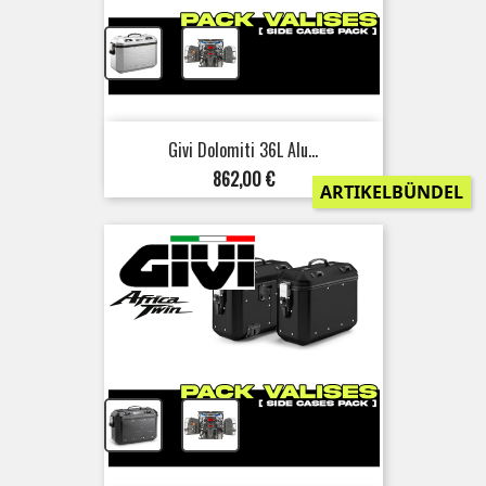
+
Givi Dolomiti 36L Alu...
Preis
862,00 €
ARTIKELBÜNDEL
+