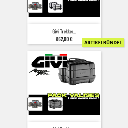
+
Givi Trekker...
Preis
862,00 €
ARTIKELBÜNDEL
+