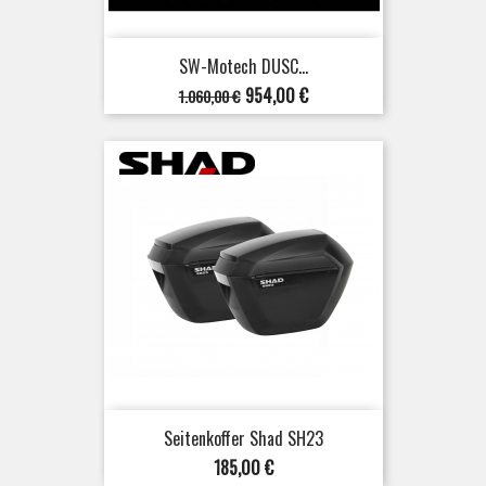
SW-Motech DUSC...
Verkaufspreis
Preis
954,00 €
1.060,00 €
Seitenkoffer Shad SH23
Preis
185,00 €