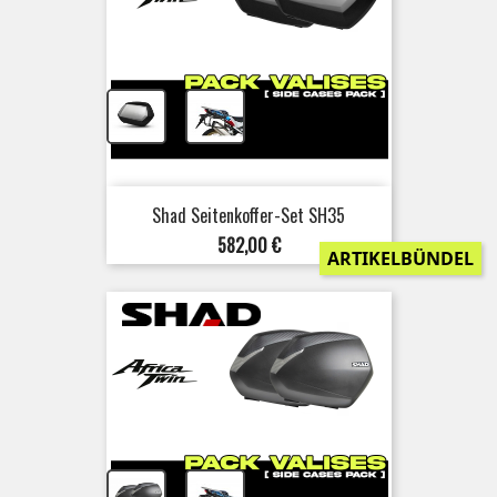
+
Shad Seitenkoffer-Set SH35
Preis
582,00 €
ARTIKELBÜNDEL