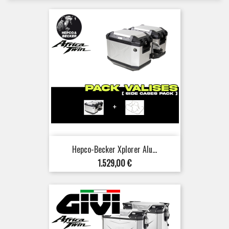
Hepco-Becker Xplorer Alu...
Preis
1.529,00 €