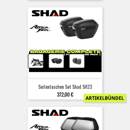
+
+
Seitentaschen Set Shad SH23
Preis
372,00 €
ARTIKELBÜNDEL