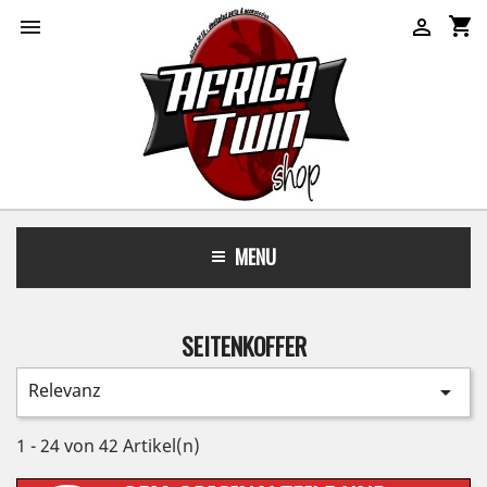
shopping_cart


MENU
SEITENKOFFER
Relevanz

1 - 24 von 42 Artikel(n)