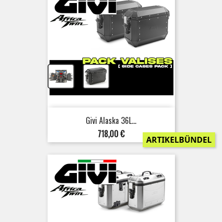
+
Givi Alaska 36L...
Preis
718,00 €
ARTIKELBÜNDEL