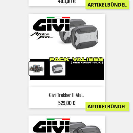
Preis
403,00 €
ARTIKELBÜNDEL
+
Givi Trekker II Alu...
Preis
529,00 €
ARTIKELBÜNDEL