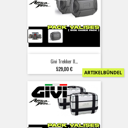
+
Givi Trekker II...
Preis
529,00 €
ARTIKELBÜNDEL