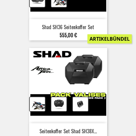
+
Shad SH36 Seitenkoffer Set
Preis
555,00 €
ARTIKELBÜNDEL
+
+
Seitenkoffer Set Shad SH38X...