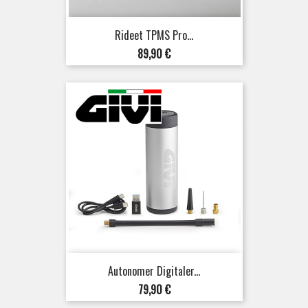
Rideet TPMS Pro...
Preis
89,90 €
Autonomer Digitaler...
Preis
79,90 €