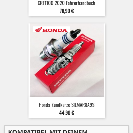
CRF1100 2020 Fahrerhandbuch
Preis
78,90 €
Honda Zündkerze SILMAR8A9S
Preis
44,90 €
KOMPATIBEL MIT DEINEM