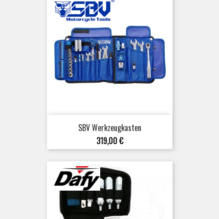
SBV Werkzeugkasten
Preis
319,00 €