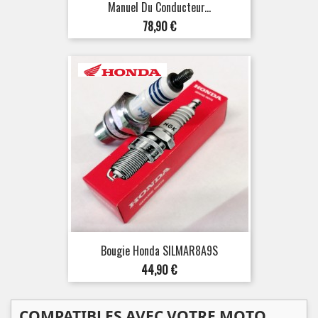
Manuel Du Conducteur...
Prix
78,90 €
Bougie Honda SILMAR8A9S
Prix
44,90 €
COMPATIBLES AVEC VOTRE MOTO