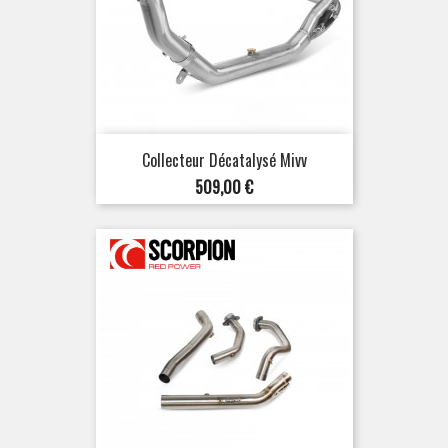
Collecteur Décatalysé Mivv
Prix
509,00 €