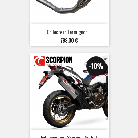
Collecteur Termignoni...
Prix
799,00 €
-10%
Echappement Scorpion Serket