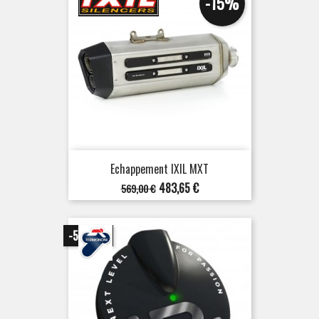
-15%
Echappement IXIL MXT
Prix
Prix
483,65 €
569,00 €
de
base
-50,00 €