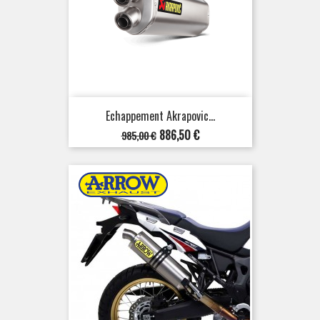
Echappement Akrapovic...
Prix
Prix
886,50 €
985,00 €
de
base