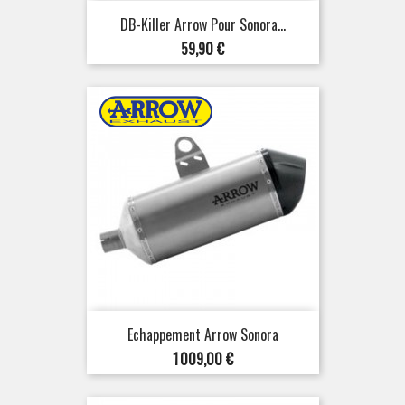
DB-Killer Arrow Pour Sonora...
Prix
59,90 €
Echappement Arrow Sonora
Prix
1 009,00 €