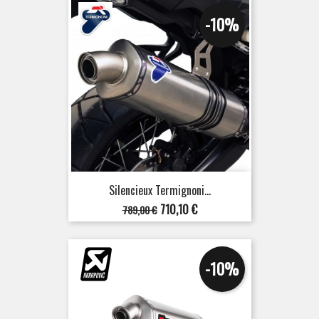
-10%
Silencieux Termignoni...
Prix
Prix
710,10 €
789,00 €
de
base
-10%