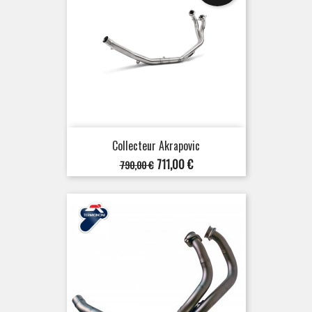
Collecteur Akrapovic
Prix
Prix
711,00 €
790,00 €
de
base