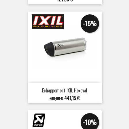
-15%
Echappement IXIL Hexoval
Prix
Prix
441,15 €
519,00 €
de
base
-10%