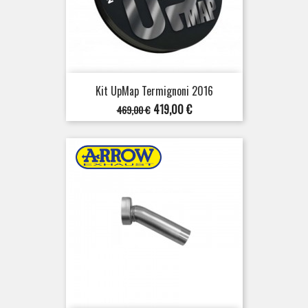
Kit UpMap Termignoni 2016
Prix
Prix
419,00 €
469,00 €
de
base