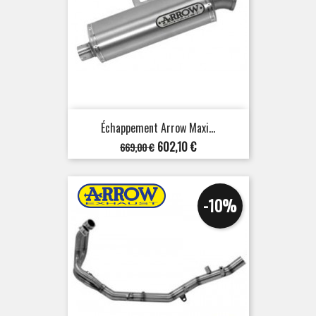
Échappement Arrow Maxi...
Prix
Prix
602,10 €
669,00 €
de
base
-10%