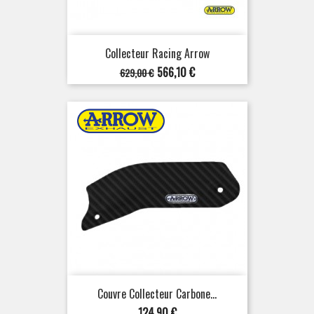
Collecteur Racing Arrow
Prix
Prix
566,10 €
629,00 €
de
base
Couvre Collecteur Carbone...
Prix
124,90 €