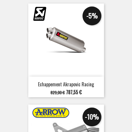
base
-5%
Echappement Akrapovic Racing
Prix
Prix
787,55 €
829,00 €
de
base
-10%