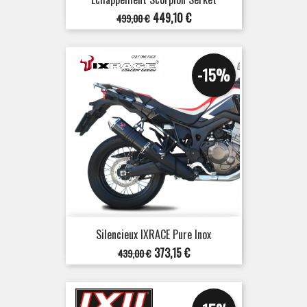
Prix
Prix
449,10 €
499,00 €
de
base
-15%
Silencieux IXRACE Pure Inox
Prix
Prix
373,15 €
439,00 €
de
base