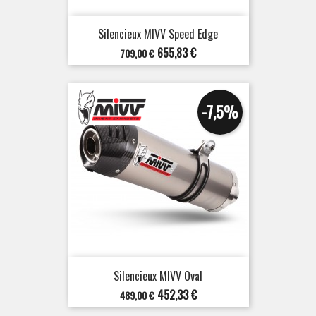
Silencieux MIVV Speed Edge
Prix
Prix
655,83 €
709,00 €
de
base
-7,5%
Silencieux MIVV Oval
Prix
Prix
452,33 €
489,00 €
de