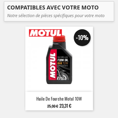
COMPATIBLES AVEC VOTRE MOTO
Notre sélection de pièces spécifiques pour votre moto
-10%
Huile De Fourche Motul 10W
Prix
Prix
23,31 €
25,90 €
de
base