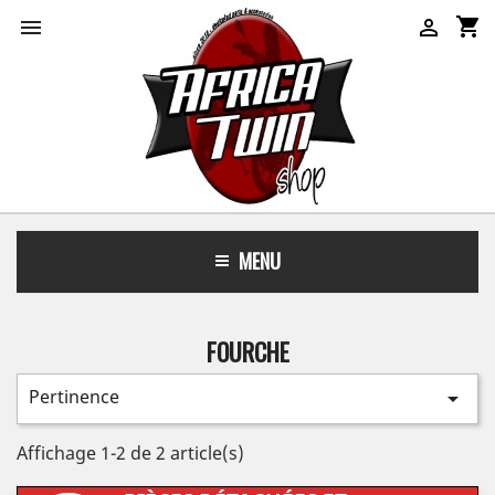
shopping_cart


MENU
FOURCHE
Pertinence

Affichage 1-2 de 2 article(s)