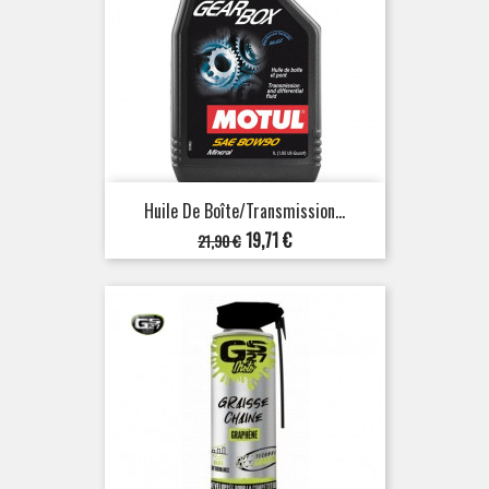
Huile De Boîte/transmission...
Prix
Prix
19,71 €
21,90 €
de
base