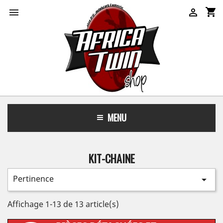
shopping_cart


MENU
KIT-CHAINE
Pertinence

Affichage 1-13 de 13 article(s)