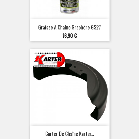
Graisse À Chaîne Graphène GS27
Prix
16,90 €
Carter De Chaîne Karter...