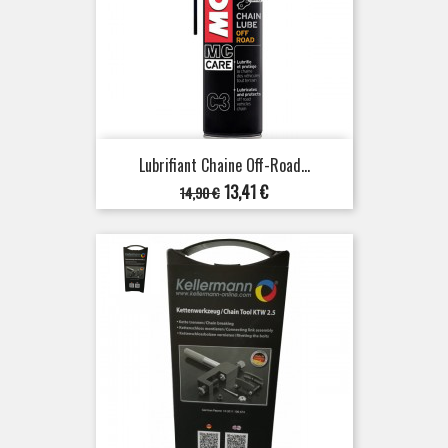
Lubrifiant Chaine Off-Road...
Prix
Prix
13,41 €
14,90 €
de
base