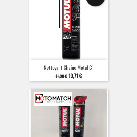
Nettoyant Chaîne Motul C1
Prix
Prix
10,71 €
11,90 €
de
base