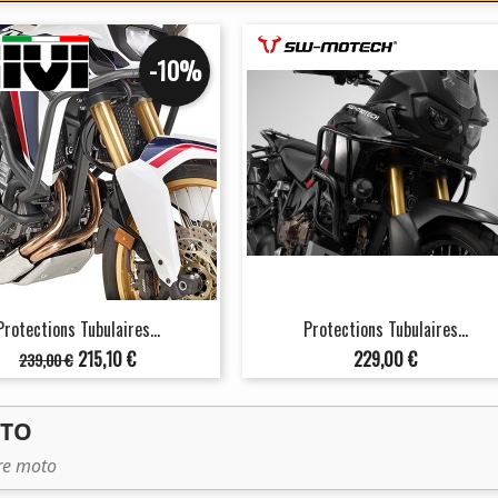
-10%
Protections Tubulaires...
Protections Tubulaires...
Prix
Prix
Prix
215,10 €
229,00 €
239,00 €
de
base
OTO
tre moto