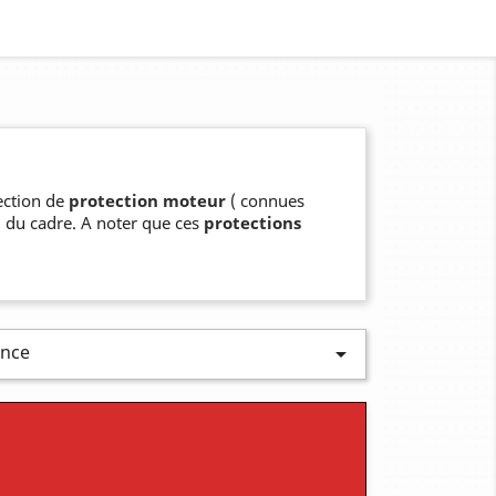
ection de
protection moteur
( connues
u du cadre. A noter que ces
protections
ence
