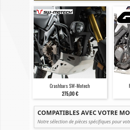
Crashbars SW-Motech
Prix
275,00 €
COMPATIBLES AVEC VOTRE M
Notre sélection de pièces spécifiques pour vo