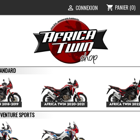
PANIER
(0)
shopping_cart
0
CONNEXION

STANDARD
ADVENTURE SPORTS