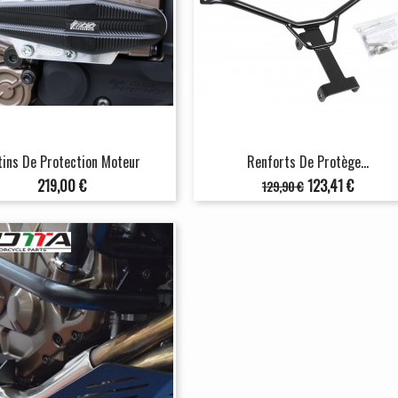
tins De Protection Moteur
Renforts De Protège...
Prix
Prix
Prix
219,00 €
123,41 €
129,90 €
de
base