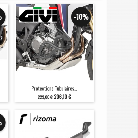
%
-10%
Protections Tubulaires...
Prix
Prix
206,10 €
229,00 €
de
base
%