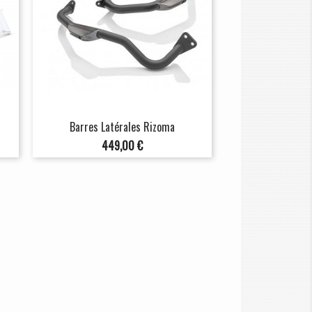
Barres Latérales Rizoma
Prix
449,00 €