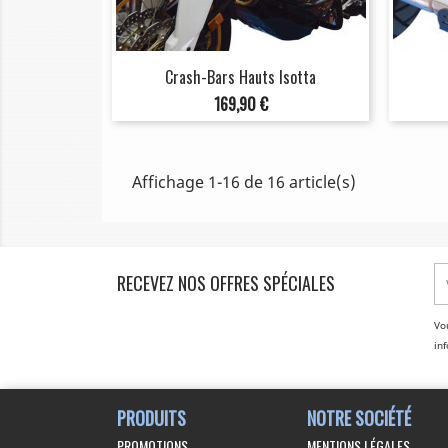
Crash-Bars Hauts Isotta
Prix
169,90 €
Affichage 1-16 de 16 article(s)
RECEVEZ NOS OFFRES SPÉCIALES
Vo
inf
PRODUITS
NOTRE SOCIÉTÉ
PROMOTIONS
MENTIONS LÉGALES