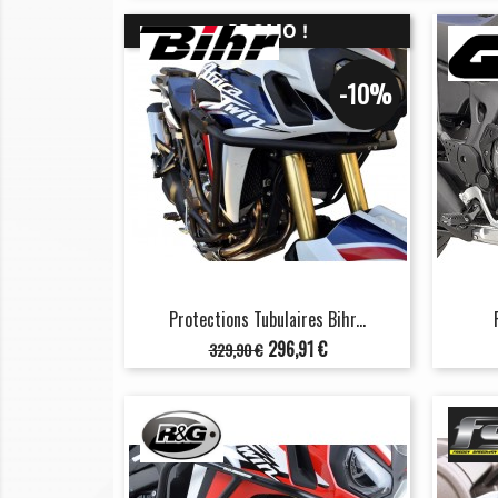
PROMO !
-10%
Protections Tubulaires Bihr...
Prix
Prix
296,91 €
329,90 €
de
base