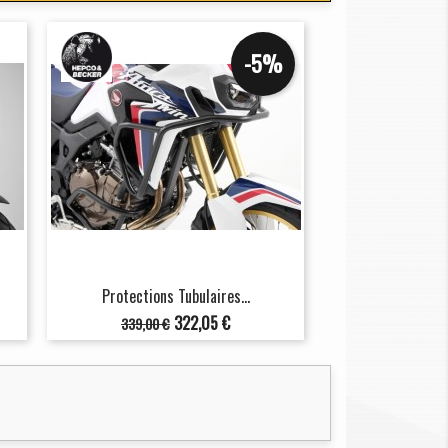
-5%
Protections Tubulaires...
Prix
Prix
322,05 €
339,00 €
de
base