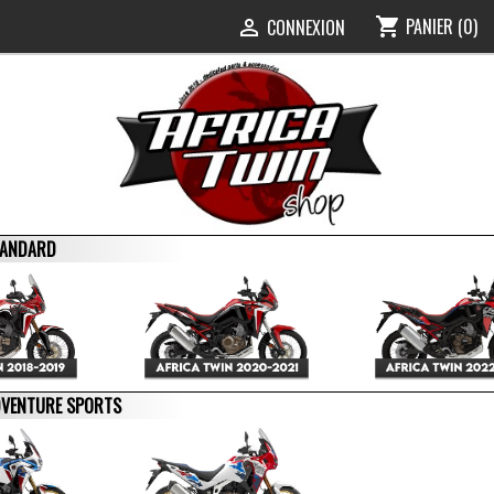
PANIER
(0)
shopping_cart
0
CONNEXION

STANDARD
ADVENTURE SPORTS