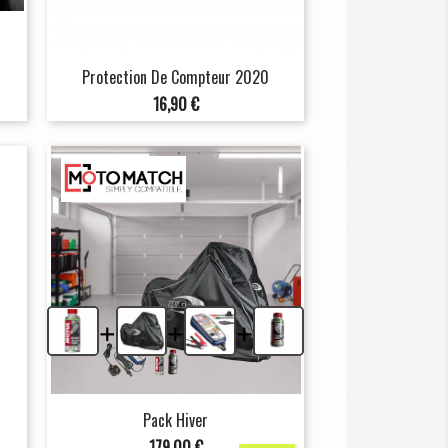
Protection De Compteur 2020
Prix
16,90 €
+
+
+
Pack Hiver
Prix
179,00 €