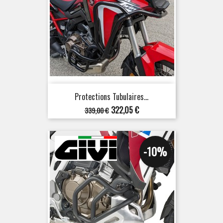
Protections Tubulaires...
Prix
Prix
322,05 €
339,00 €
de
base
-10%