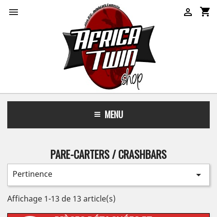
shopping_cart


MENU
PARE-CARTERS / CRASHBARS
Pertinence

Affichage 1-13 de 13 article(s)