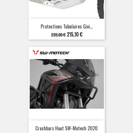
Protections Tubulaires Givi...
Prix
Prix
215,10 €
239,00 €
de
base
Crashbars Haut SW-Motech 2020