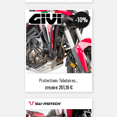
de
base
-10%
Protections Tubulaires...
Prix
Prix
251,10 €
279,00 €
de
base