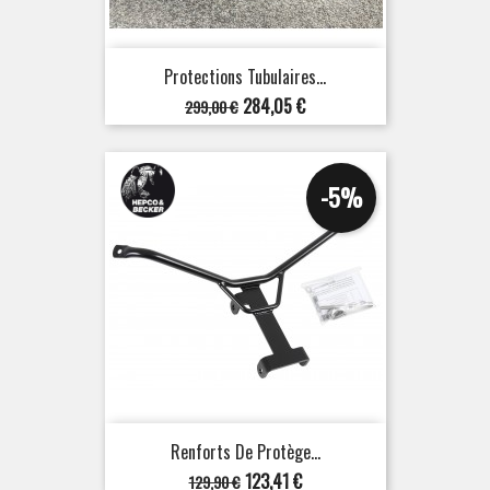
Protections Tubulaires...
Prix
Prix
284,05 €
299,00 €
de
base
-5%
Renforts De Protège...
Prix
Prix
123,41 €
129,90 €