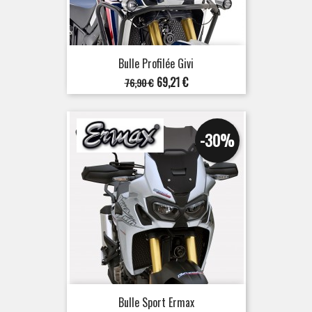
Bulle Profilée Givi
Prix
Prix
69,21 €
76,90 €
de
base
-30%
Bulle Sport Ermax