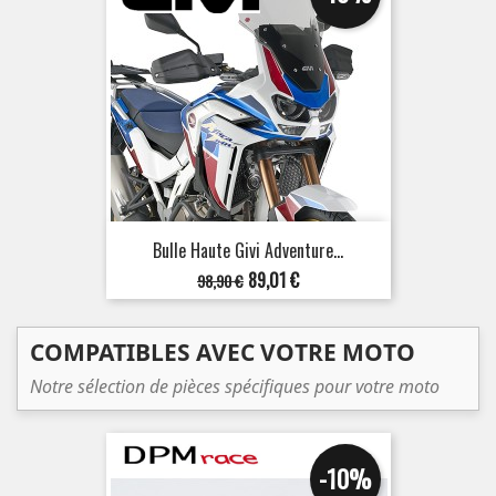
Bulle Haute Givi Adventure...
Prix
Prix
89,01 €
98,90 €
de
base
COMPATIBLES AVEC VOTRE MOTO
Notre sélection de pièces spécifiques pour votre moto
-10%