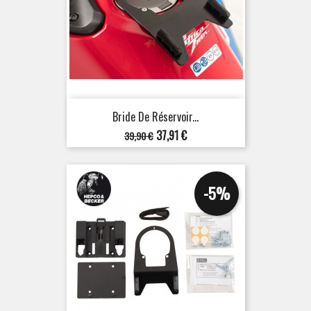
Bride De Réservoir...
Prix
Prix
37,91 €
39,90 €
de
base
-5%