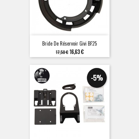
Bride De Réservoir Givi BF25
Prix
Prix
16,63 €
17,50 €
de
base
-5%