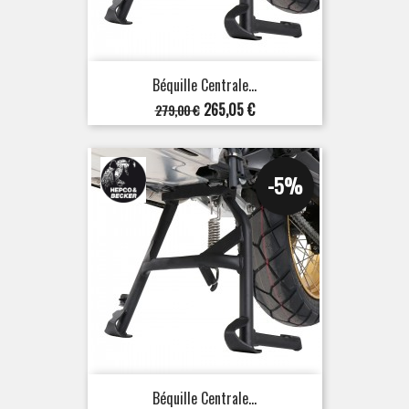
Béquille Centrale...
Prix
Prix
265,05 €
279,00 €
de
base
-5%
Béquille Centrale...