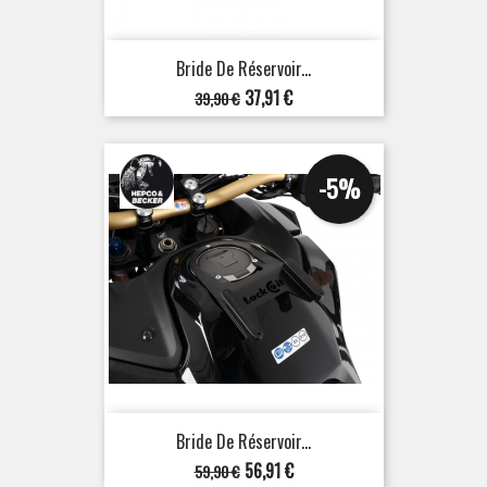
Bride De Réservoir...
Prix
Prix
37,91 €
39,90 €
de
base
-5%
Bride De Réservoir...
Prix
Prix
56,91 €
59,90 €