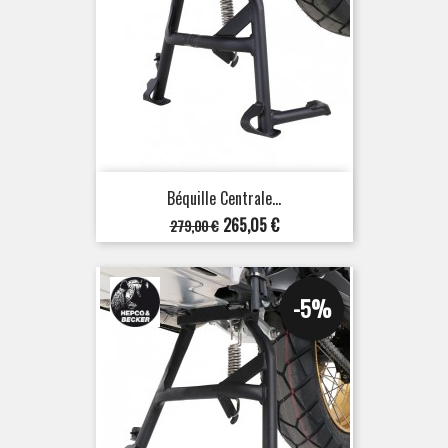
Béquille Centrale...
Prix
Prix
265,05 €
279,00 €
de
base
-5%