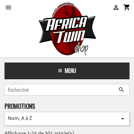
shopping_cart


MENU

PROMOTIONS
Nom, A à Z

Affichage 1-24 de 301 article(s)