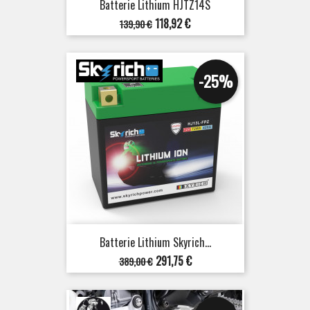
Batterie Lithium HJTZ14S
Prix
Prix
118,92 €
139,90 €
de
base
-25%
Batterie Lithium Skyrich...
Prix
Prix
291,75 €
389,00 €
de
base