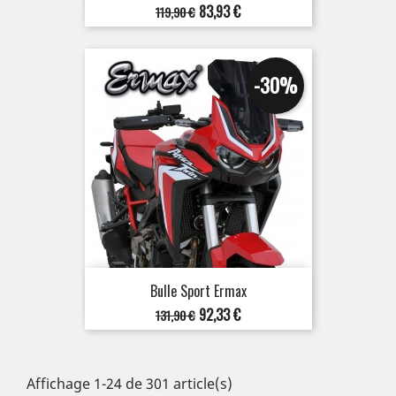
Prix
Prix
83,93 €
119,90 €
de
base
-30%
Bulle Sport Ermax
Prix
Prix
92,33 €
131,90 €
de
base
Affichage 1-24 de 301 article(s)