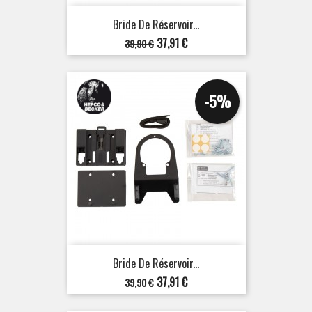
Bride De Réservoir...
Prix
Prix
37,91 €
39,90 €
de
base
-5%
Bride De Réservoir...
Prix
Prix
37,91 €
39,90 €
de
base