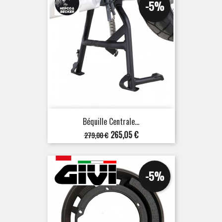
-5%
Béquille Centrale...
Prix
Prix
265,05 €
279,00 €
de
base
-5%