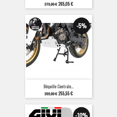
Prix
Prix
265,05 €
279,00 €
de
base
-5%
Béquille Centrale...
Prix
Prix
255,55 €
269,00 €
de
base
-10%