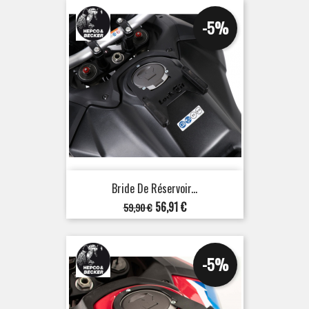
-5%
Bride De Réservoir...
Prix
Prix
56,91 €
59,90 €
de
base
-5%