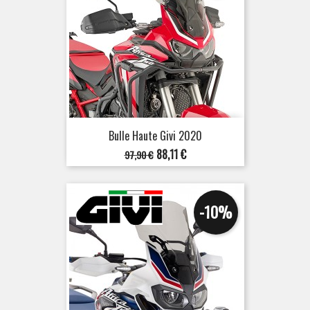
Bulle Haute Givi 2020
Prix
Prix
88,11 €
97,90 €
de
base
-10%