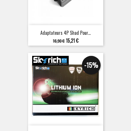
Adaptateurs 4P Shad Pour...
Prix
Prix
15,21 €
16,90 €
de
base
-15%