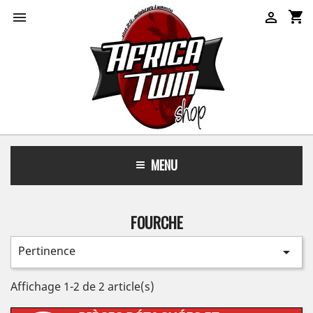
shopping_cart


MENU
FOURCHE
Pertinence

Affichage 1-2 de 2 article(s)