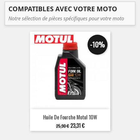
COMPATIBLES AVEC VOTRE MOTO
Notre sélection de pièces spécifiques pour votre moto
-10%
Huile De Fourche Motul 10W
Prix
Prix
23,31 €
25,90 €
de
base