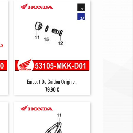
Embout De Guidon Origine...
Prix
79,90 €