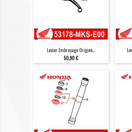
Levier Embrayage Origine...
Le
Prix
50,90 €