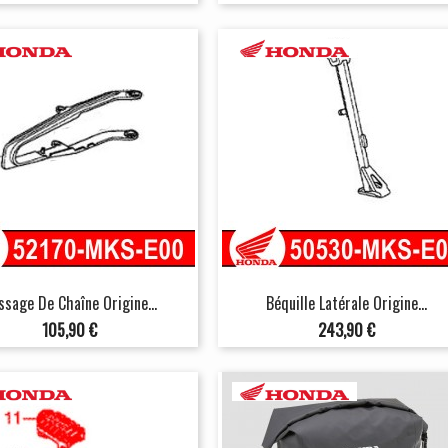
ssage De Chaîne Origine...
Béquille Latérale Origine...
Prix
Prix
105,90 €
243,90 €