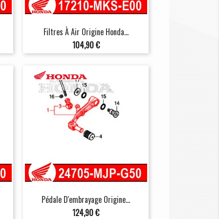
Filtres À Air Origine Honda...
Prix
104,90 €
Pédale D'embrayage Origine...
Prix
124,90 €