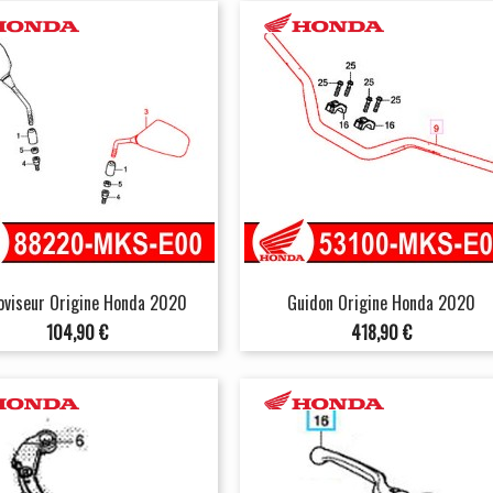
oviseur Origine Honda 2020
Guidon Origine Honda 2020
Prix
Prix
104,90 €
418,90 €