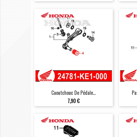
Caoutchouc De Pédale...
Pa
Prix
7,90 €