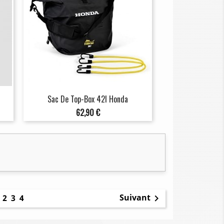
Sac De Top-Box 42l Honda
Prix
62,90 €
1
Suivant
2
3
4
