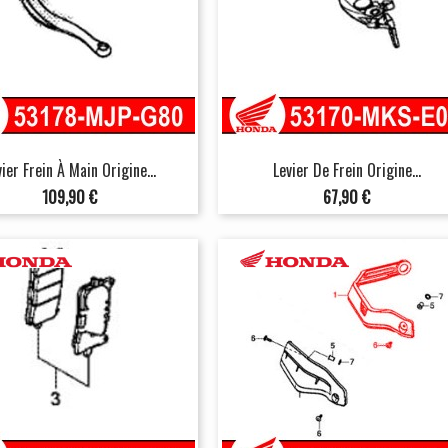
vier Frein À Main Origine...
Levier De Frein Origine...
Prix
Prix
109,90 €
67,90 €