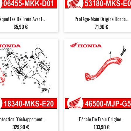
aquettes De Frein Avant...
Protège-Main Origine Honda...
Prix
Prix
65,90 €
71,90 €
otection D'échappement...
Pédale De Frein Origine...
Prix
Prix
329,90 €
133,90 €