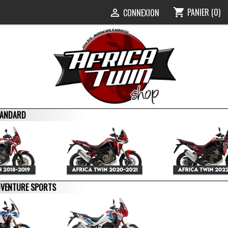
PANIER
(0)
shopping_cart
0
CONNEXION

STANDARD
ADVENTURE SPORTS