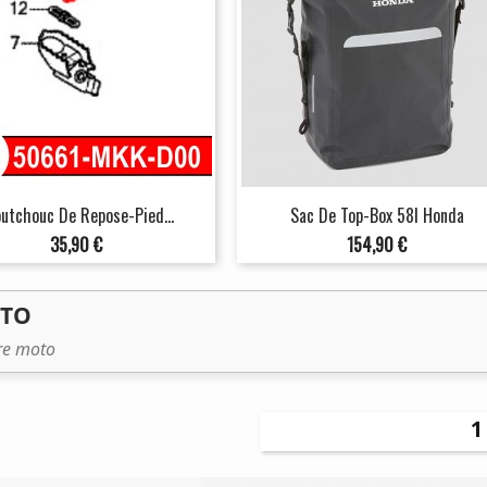
utchouc De Repose-Pied...
Sac De Top-Box 58l Honda
Prix
Prix
35,90 €
154,90 €
OTO
tre moto