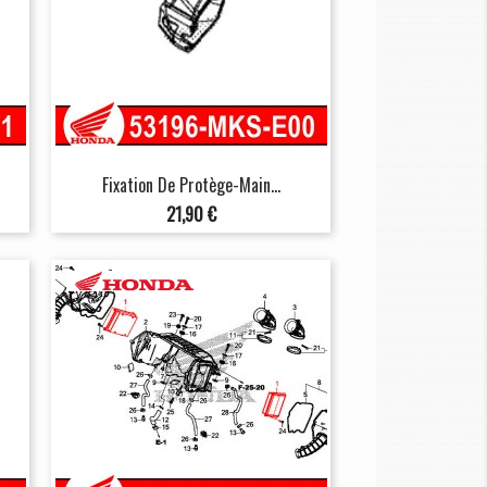
Fixation De Protège-Main...
Prix
21,90 €