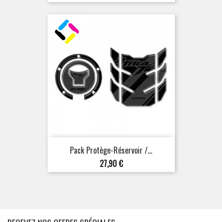
Pack Protège-Réservoir /...
Prix
27,90 €