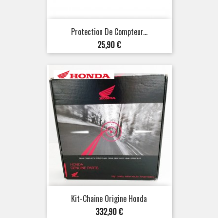
Protection De Compteur...
Prix
25,90 €
Kit-Chaine Origine Honda
Prix
332,90 €