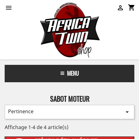
shopping_cart


MENU
SABOT MOTEUR
Pertinence

Affichage 1-4 de 4 article(s)