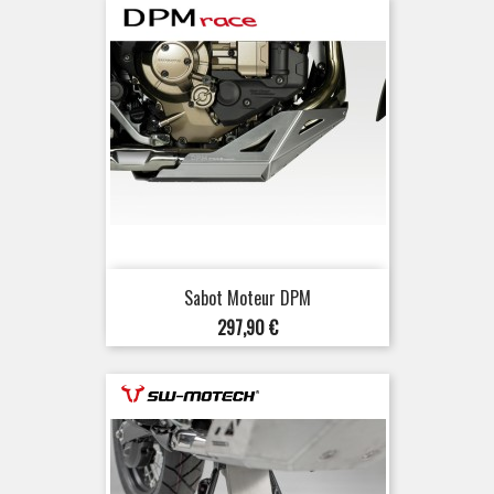
Sabot Moteur DPM
Prix
297,90 €