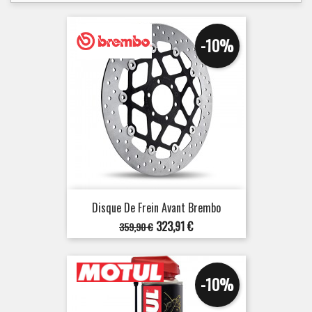
-10%
Disque De Frein Avant Brembo
Prix
Prix
323,91 €
359,90 €
de
base
-10%