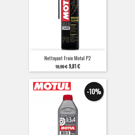
Nettoyant Frein Motul P2
Prix
Prix
9,81 €
10,90 €
de
base
-10%