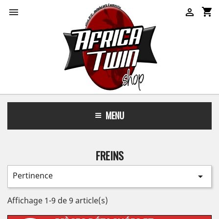
shopping_cart


MENU
FREINS
Pertinence

Affichage 1-9 de 9 article(s)