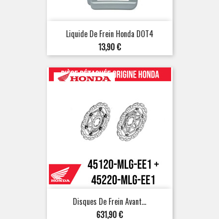
Liquide De Frein Honda DOT4
Prix
13,90 €
Disques De Frein Avant...
Prix
631,90 €