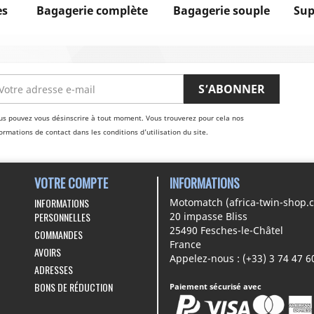
es
Bagagerie complète
Bagagerie souple
Sup
us pouvez vous désinscrire à tout moment. Vous trouverez pour cela nos
ormations de contact dans les conditions d'utilisation du site.
VOTRE COMPTE
INFORMATIONS
INFORMATIONS
Motomatch (africa-twin-shop.
PERSONNELLES
20 impasse Bliss
25490 Fesches-le-Châtel
COMMANDES
France
AVOIRS
Appelez-nous :
(+33) 3 74 47 6
ADRESSES
BONS DE RÉDUCTION
Paiement sécurisé avec