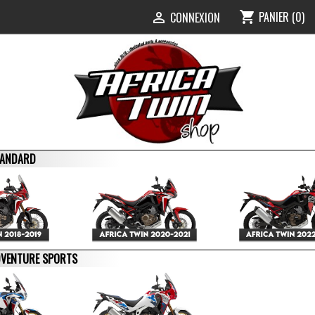
PANIER
(0)
shopping_cart
0
CONNEXION

STANDARD
ADVENTURE SPORTS