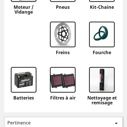
Moteur /
Pneus
Kit-Chaine
Vidange
Freins
Fourche
Batteries
Filtres à air
Nettoyage et
remisage
Pertinence
