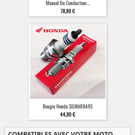
Manuel Du Conducteur...
Prix
78,90 €
Bougie Honda SILMAR8A9S
Prix
44,90 €
COMPATIBLES AVEC VOTRE MOTO