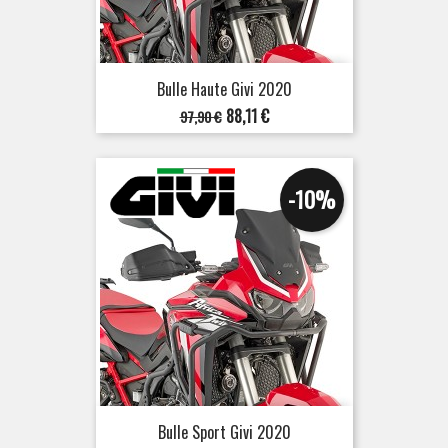
Bulle Haute Givi 2020
Prix
Prix
88,11 €
97,90 €
de
base
-10%
Bulle Sport Givi 2020