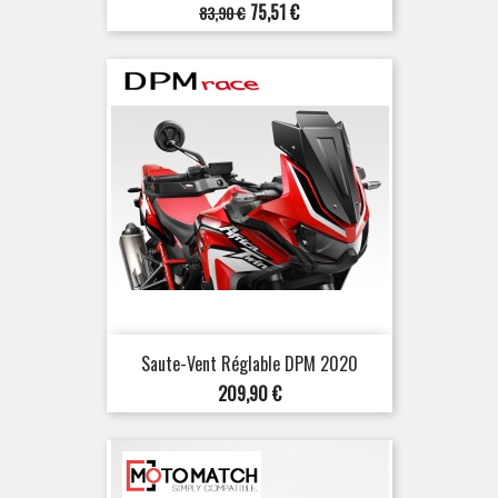
Prix
Prix
75,51 €
83,90 €
de
base
Saute-Vent Réglable DPM 2020
Prix
209,90 €