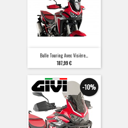
Bulle Touring Avec Visière...
Prix
187,99 €
-10%