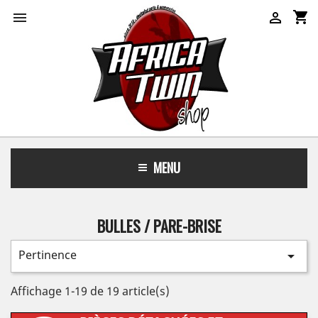
shopping_cart


MENU
BULLES / PARE-BRISE
Pertinence

Affichage 1-19 de 19 article(s)