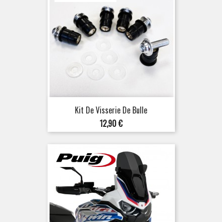
Kit De Visserie De Bulle
Prix
12,90 €