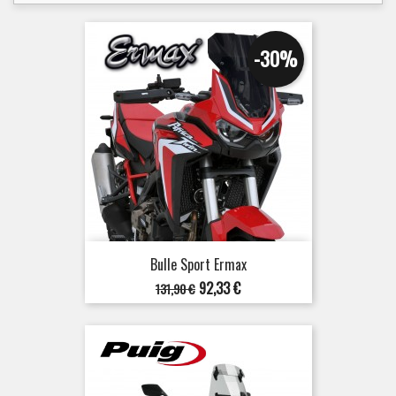
-30%
Bulle Sport Ermax
Prix
Prix
92,33 €
131,90 €
de
base