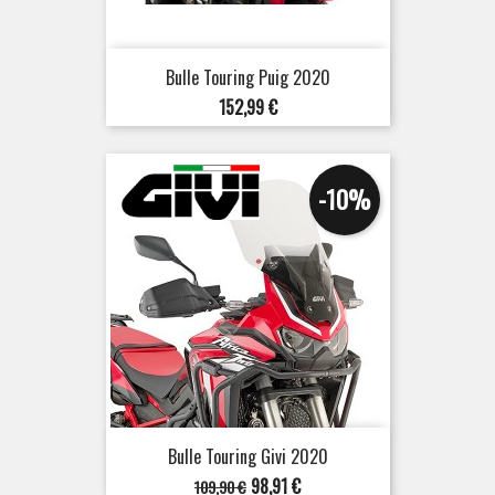
Bulle Touring Puig 2020
Prix
152,99 €
-10%
Bulle Touring Givi 2020
Prix
Prix
98,91 €
109,90 €