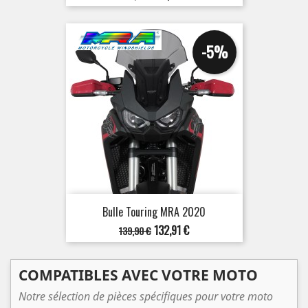
de
base
-5%
Bulle Touring MRA 2020
Prix
Prix
132,91 €
139,90 €
de
base
COMPATIBLES AVEC VOTRE MOTO
Notre sélection de pièces spécifiques pour votre moto