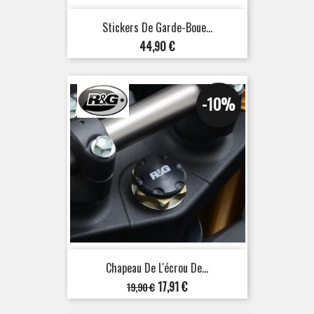
Stickers De Garde-Boue...
Prix
44,90 €
-10%
Chapeau De L'écrou De...
Prix
Prix
17,91 €
19,90 €
de
base