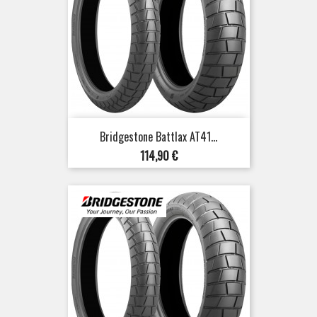
Bridgestone Battlax AT41...
Prix
114,90 €