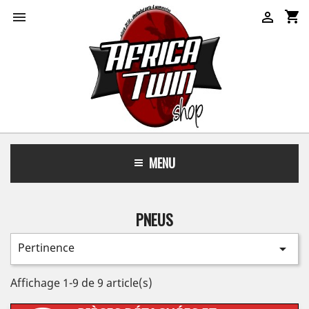
shopping_cart


MENU
PNEUS
Pertinence

Affichage 1-9 de 9 article(s)