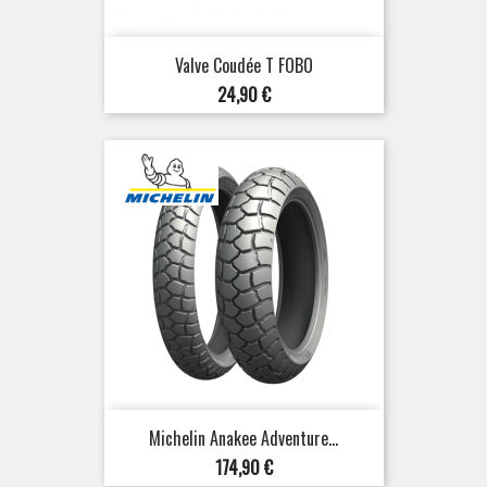
Valve Coudée T FOBO
Prix
24,90 €
Michelin Anakee Adventure...
Prix
174,90 €