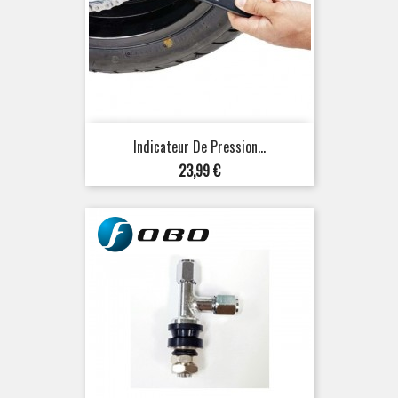
Indicateur De Pression...
Prix
23,99 €