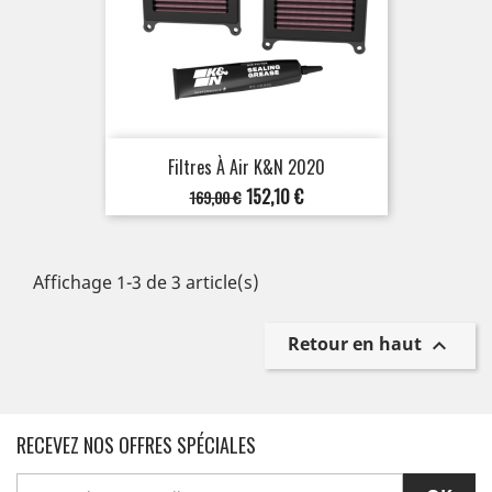
Filtres À Air K&N 2020
Prix
Prix
152,10 €
169,00 €
de
base
Affichage 1-3 de 3 article(s)
Retour en haut

RECEVEZ NOS OFFRES SPÉCIALES