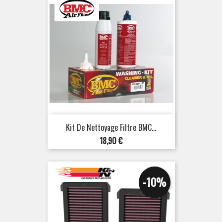
Kit De Nettoyage Filtre BMC...
Prix
18,90 €
-10%