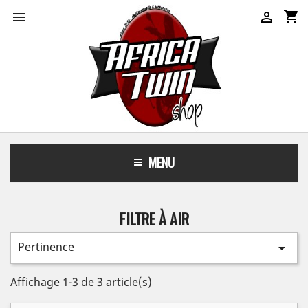
shopping_cart


MENU
FILTRE À AIR
Pertinence

Affichage 1-3 de 3 article(s)