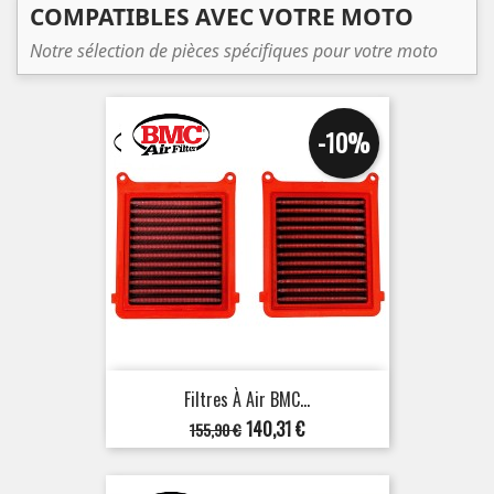
COMPATIBLES AVEC VOTRE MOTO
Notre sélection de pièces spécifiques pour votre moto
-10%
Filtres À Air BMC...
Prix
Prix
140,31 €
155,90 €
de
base