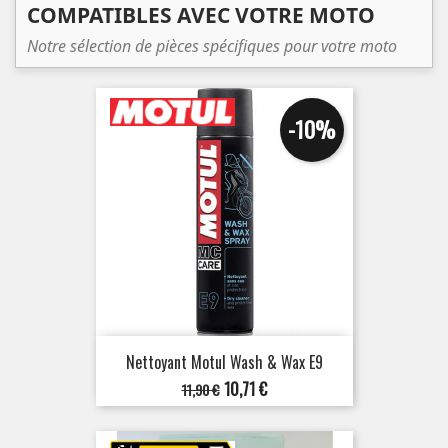
COMPATIBLES AVEC VOTRE MOTO
Notre sélection de pièces spécifiques pour votre moto
-10%
Nettoyant Motul Wash & Wax E9
Prix
Prix
10,71 €
11,90 €
de
base