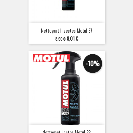
Nettoyant Insectes Motul E7
Prix
Prix
8,01 €
8,90 €
de
base
-10%
Nettoyant Jantes Motul E3