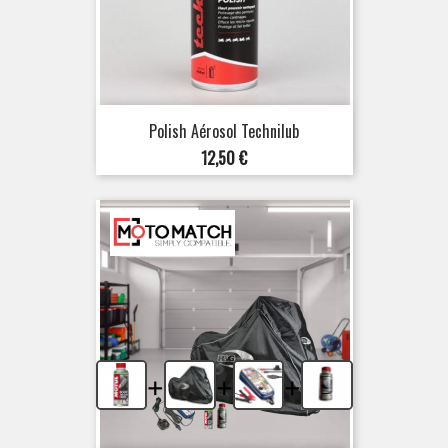
Polish Aérosol Technilub
Prix
12,50 €
+
+
+