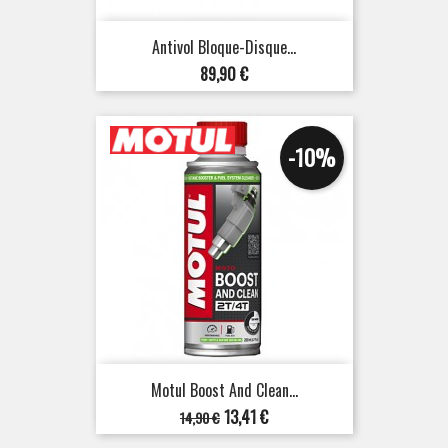
Antivol Bloque-Disque...
Prix
89,90 €
-10%
Motul Boost And Clean...
Prix
Prix
13,41 €
14,90 €
de