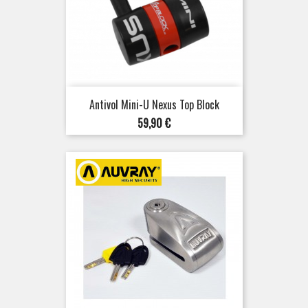
Antivol Mini-U Nexus Top Block
Prix
59,90 €