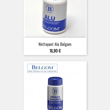
Nettoyant Alu Belgom
Prix
16,90 €