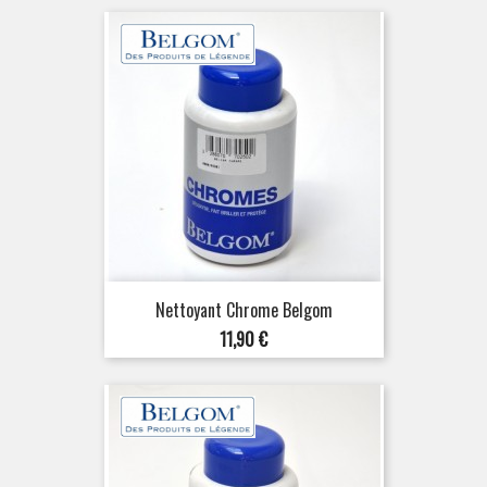
base
Nettoyant Chrome Belgom
Prix
11,90 €