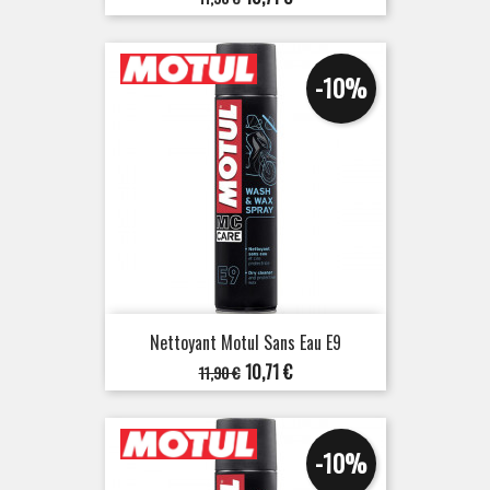
de
base
-10%
Nettoyant Motul Sans Eau E9
Prix
Prix
10,71 €
11,90 €
de
base
-10%