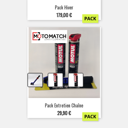
Pack Hiver
Prix
179,00 €
PACK
+
+
Pack Entretien Chaîne
Prix
29,90 €
PACK