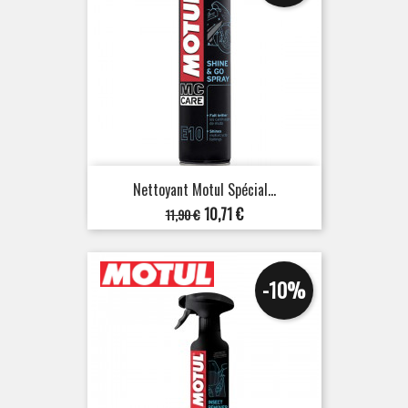
Nettoyant Motul Spécial...
Prix
Prix
10,71 €
11,90 €
de
base
-10%