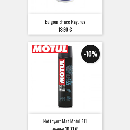
Belgom Efface Rayures
Prix
13,90 €
-10%
Nettoyant Mat Motul E11
Prix
Prix
10,71 €
11,90 €