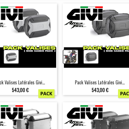
+
+
ck Valises Latérales Givi...
Pack Valises Latérales Givi...
Prix
Prix
543,00 €
543,00 €
PACK
PA