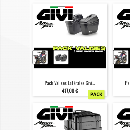
+
Pack Valises Latérales Givi...
Pa
Prix
417,00 €
PACK