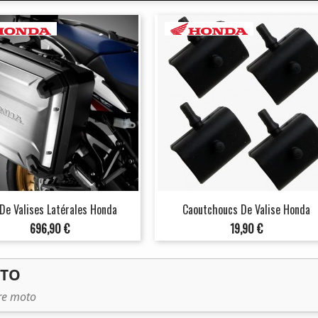
De Valises Latérales Honda
Caoutchoucs De Valise Honda
Prix
Prix
696,90 €
19,90 €
OTO
tre moto