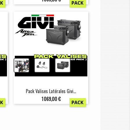
CK
PACK
+
+
Pack Valises Latérales Givi...
Prix
1 069,00 €
CK
PACK