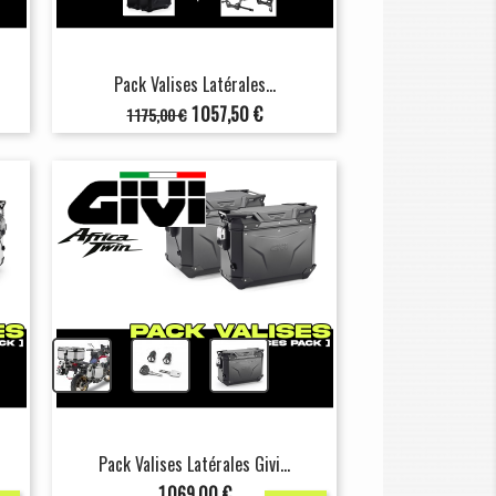
Pack Valises Latérales...
Prix
Prix
1 057,50 €
1 175,00 €
de
base
+
+
Pack Valises Latérales Givi...
Prix
1 069,00 €