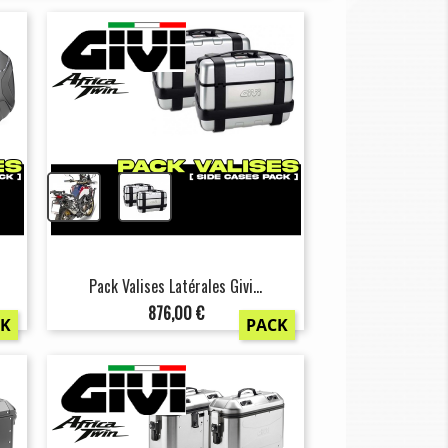
+
Pack Valises Latérales Givi...
Prix
876,00 €
CK
PACK