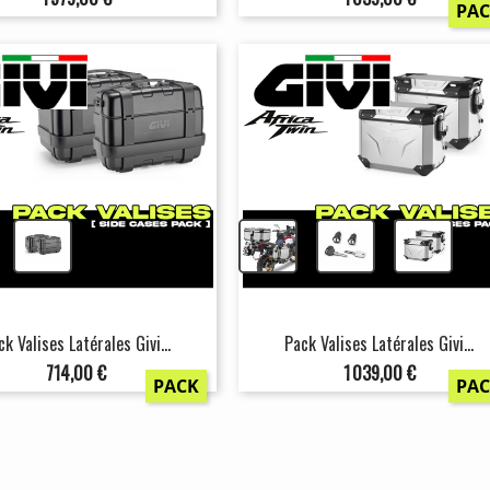
PA
+
+
+
ck Valises Latérales Givi...
Pack Valises Latérales Givi...
Prix
Prix
714,00 €
1 039,00 €
PACK
PA