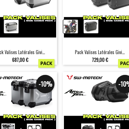
+
+
ck Valises Latérales Givi...
Pack Valises Latérales Givi...
Prix
Prix
687,00 €
729,00 €
PACK
PA
-10%
-10