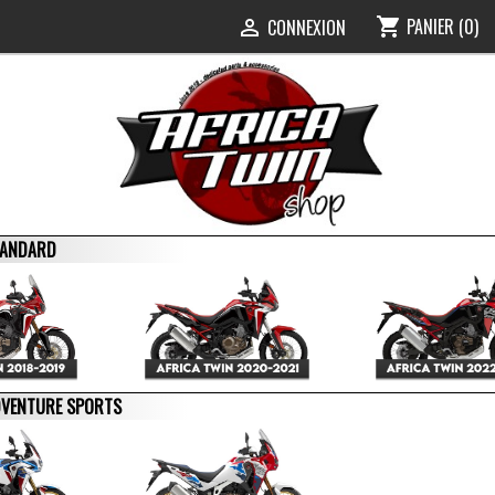
PANIER
(0)
shopping_cart
0
CONNEXION

STANDARD
ADVENTURE SPORTS