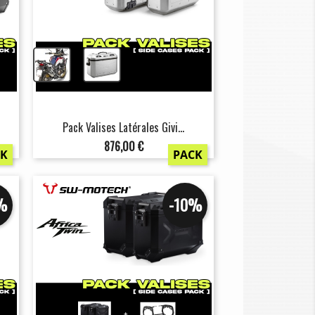
+
Pack Valises Latérales Givi...
Prix
876,00 €
CK
PACK
%
-10%