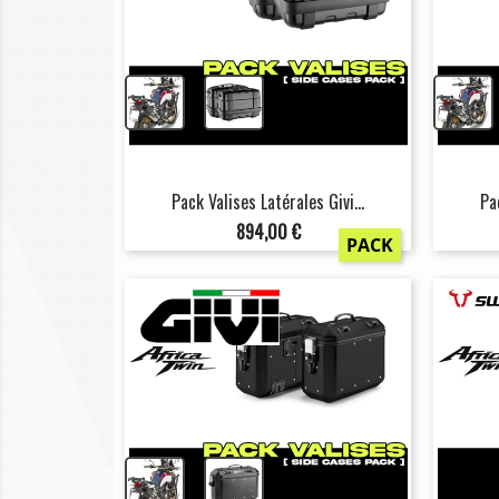
+
Pack Valises Latérales Givi...
Pa
Prix
894,00 €
PACK
+