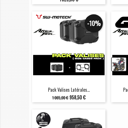
-10%
Pack Valises Latérales...
Pa
Prix
Prix
958,50 €
1 065,00 €
de
base