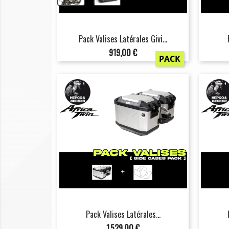
Pack Valises Latérales Givi...
Prix
919,00 €
PACK
Pack Valises Latérales...
Prix
1 529,00 €