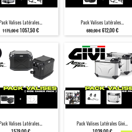
Pack Valises Latérales...
Pack Valises Latérales...
Prix
Prix
Prix
Prix
1 057,50 €
612,00 €
1 175,00 €
680,00 €
de
de
base
base
+
+
Pack Valises Latérales...
Pack Valises Latérales Givi...
Prix
Prix
1 579,00 €
1 039,00 €