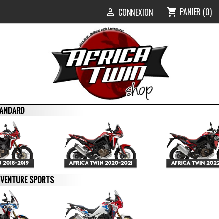
PANIER
(0)
shopping_cart
0
CONNEXION

STANDARD
ADVENTURE SPORTS