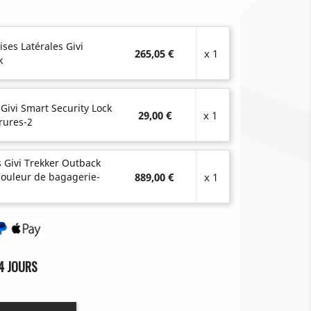
ises Latérales Givi
265,05 €
x 1
k
 Givi Smart Security Lock
29,00 €
x 1
rures-2
s Givi Trekker Outback
Couleur de bagagerie-
889,00 €
x 1
4 JOURS