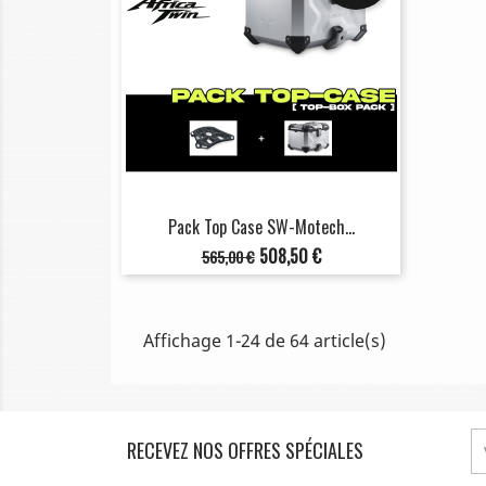
Pack Top Case SW-Motech...
Prix
Prix
508,50 €
565,00 €
de
base
Affichage 1-24 de 64 article(s)
RECEVEZ NOS OFFRES SPÉCIALES