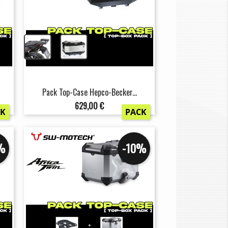
+
Pack Top-Case Hepco-Becker...
Prix
629,00 €
CK
PACK
%
-10%