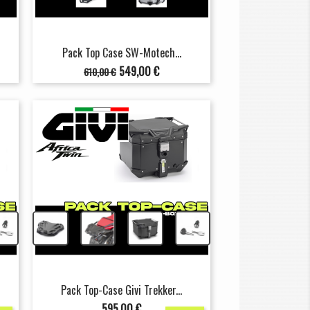
Pack Top Case SW-Motech...
Prix
Prix
549,00 €
610,00 €
de
base
+
+
+
Pack Top-Case Givi Trekker...
Prix
595,00 €