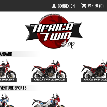
PANIER
(0)
shopping_cart
0
CONNEXION

STANDARD
ADVENTURE SPORTS