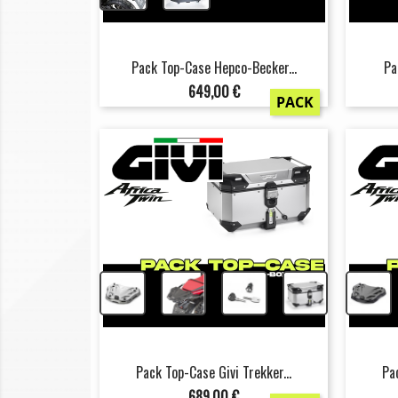
Pack Top-Case Hepco-Becker...
Pa
Prix
649,00 €
PACK
+
+
+
Pack Top-Case Givi Trekker...
Pa
Prix
689,00 €