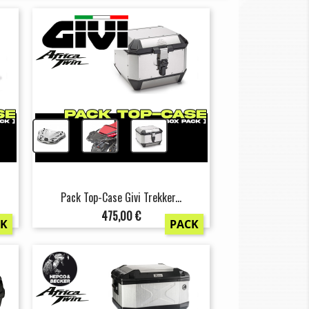
+
+
Pack Top-Case Givi Trekker...
Prix
475,00 €
CK
PACK