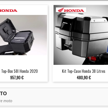
t Top-Box 58l Honda 2020
Kit Top-Case Honda 38 Litres
Prix
Prix
957,90 €
480,90 €
OTO
tre moto