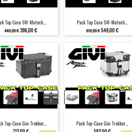
ck Top Case SW-Motech...
Pack Top Case SW-Motech...
Prix
Prix
Prix
Prix
396,00 €
549,00 €
440,00 €
610,00 €
de
de
base
base
+
+
+
+
+
+
ck Top-Case Givi Trekker...
Pack Top-Case Givi Trekker...
Prix
Prix
712,00 €
582,00 €