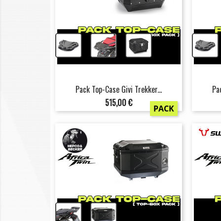
+
+
Pack Top-Case Givi Trekker...
Pa
Prix
515,00 €
PACK
+