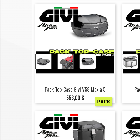
+
+
Pack Top-Case Givi V58 Maxia 5
Pa
Prix
556,00 €
PACK