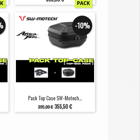
CK
PACK
%
-10%
Pack Top Case SW-Motech...
Prix
Prix
355,50 €
395,00 €
de
base