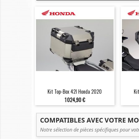
Kit Top-Box 42l Honda 2020
Ki
Prix
1 024,90 €
COMPATIBLES AVEC VOTRE M
Notre sélection de pièces spécifiques pour vo