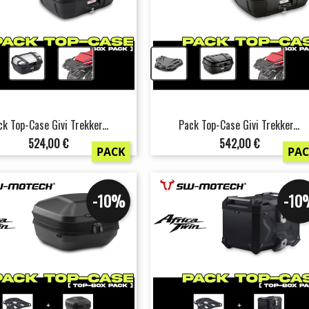
+
+
+
+
ck Top-Case Givi Trekker...
Pack Top-Case Givi Trekker...
Prix
Prix
524,00 €
542,00 €
PACK
PA
-10%
-10