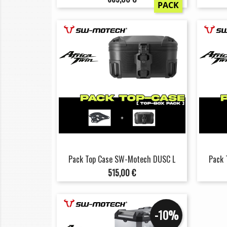
PACK
Pack Top Case SW-Motech DUSC L
Pack 
Prix
515,00 €
-10%