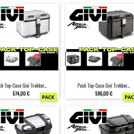
+
+
+
+
ck Top-Case Givi Trekker...
Pack Top-Case Givi Trekker...
Prix
Prix
574,00 €
596,00 €
PACK
PA