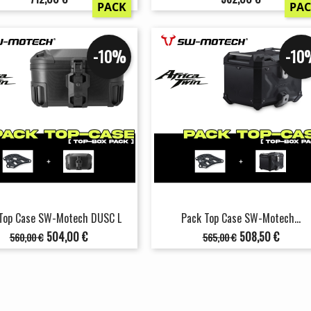
PACK
PA
-10%
-10
Top Case SW-Motech DUSC L
Pack Top Case SW-Motech...
Prix
Prix
Prix
Prix
504,00 €
508,50 €
560,00 €
565,00 €
de
de
base
base