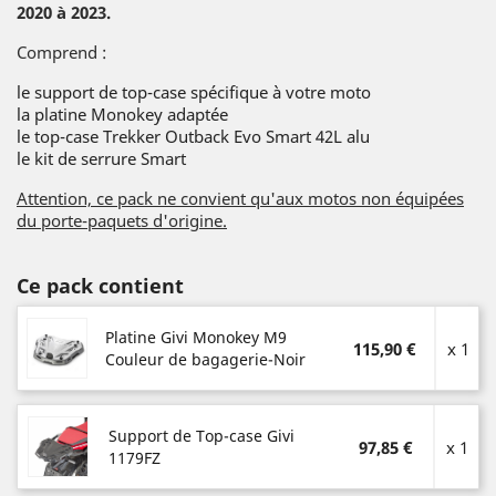
2020 à 2023.
Comprend :
le support de top-case spécifique à votre moto
la platine Monokey adaptée
le top-case Trekker Outback Evo Smart 42L alu
le kit de serrure Smart
Attention, ce pack ne convient qu'aux motos non équipées
du porte-paquets d'origine.
Ce pack contient
Platine Givi Monokey M9
115,90 €
x 1
Couleur de bagagerie-Noir
Support de Top-case Givi
97,85 €
x 1
1179FZ