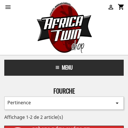
shopping_cart


MENU
FOURCHE
Pertinence

Affichage 1-2 de 2 article(s)