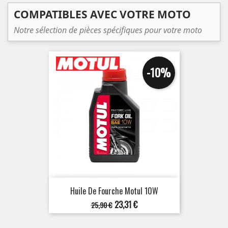
COMPATIBLES AVEC VOTRE MOTO
Notre sélection de pièces spécifiques pour votre moto
-10%
Huile De Fourche Motul 10W
Prix
Prix
23,31 €
25,90 €
de
base