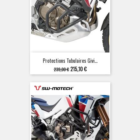
Protections Tubulaires Givi...
Prix
Prix
215,10 €
239,00 €
de
base