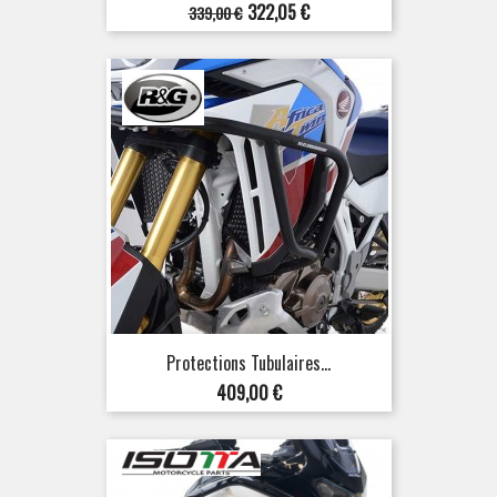
Prix
Prix
322,05 €
339,00 €
de
base
Protections Tubulaires...
Prix
409,00 €