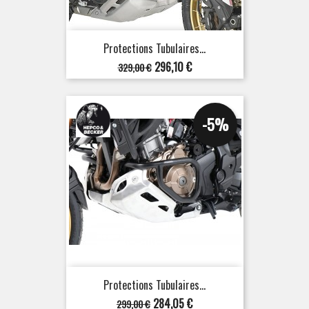
Protections Tubulaires...
Prix
Prix
296,10 €
329,00 €
de
base
-5%
Protections Tubulaires...
Prix
Prix
284,05 €
299,00 €