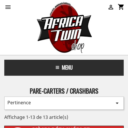
shopping_cart


MENU
PARE-CARTERS / CRASHBARS
Pertinence

Affichage 1-13 de 13 article(s)