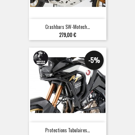
Crashbars SW-Motech...
Prix
279,00 €
-5%
Protections Tubulaires...