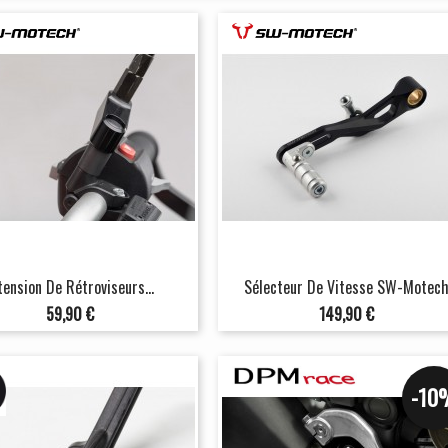
tension De Rétroviseurs...
Sélecteur De Vitesse SW-Motec
Prix
Prix
59,90 €
149,90 €
-10