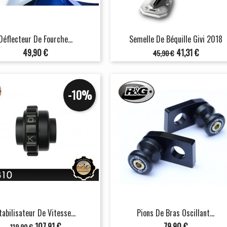
Déflecteur De Fourche...
Semelle De Béquille Givi 2018
Prix
Prix
Prix
49,90 €
41,31 €
45,90 €
de
base
-10%
tabilisateur De Vitesse...
Pions De Bras Oscillant...
Prix
Prix
Prix
107,91 €
79,90 €
119,90 €