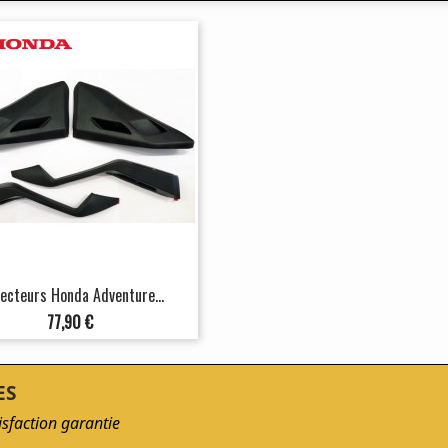
lecteurs Honda Adventure...
Prix
77,90 €
ES
isfaction garantie