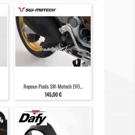
h
Repose-Pieds SW-Motech EVO...
Prix
145,00 €
%