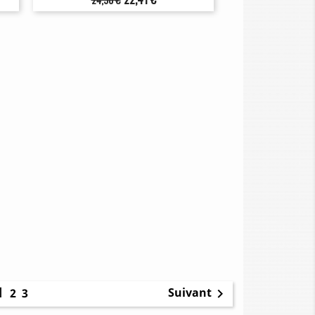
de
base
1
Suivant
2
3
