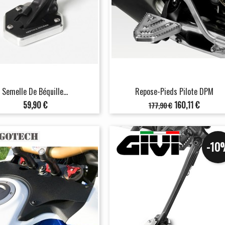
Semelle De Béquille...
Repose-Pieds Pilote DPM
Prix
Prix
Prix
59,90 €
160,11 €
177,90 €
de
base
-10