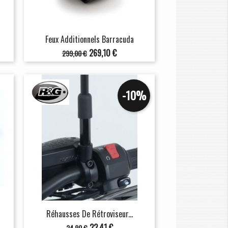
Feux Additionnels Barracuda
Prix
Prix
269,10 €
299,00 €
de
base
-10%
Réhausses De Rétroviseur...
Prix
Prix
22,41 €
24,90 €