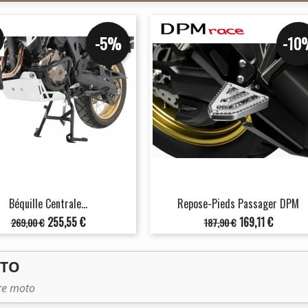
-5%
-10
Béquille Centrale...
Repose-Pieds Passager DPM
Prix
Prix
Prix
Prix
255,55 €
169,11 €
269,00 €
187,90 €
de
de
base
base
OTO
tre moto