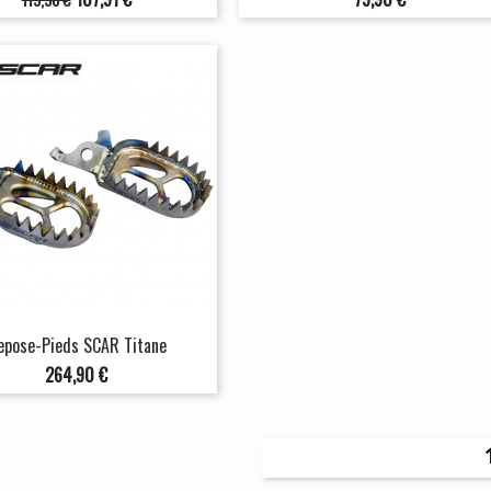
de
base
epose-Pieds SCAR Titane
Prix
264,90 €