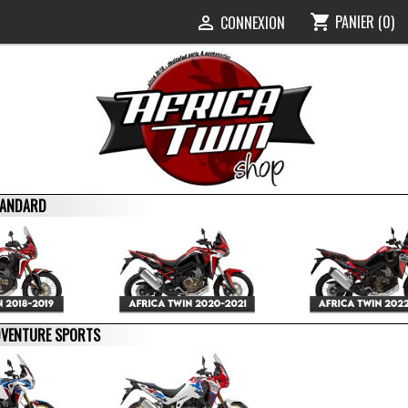
PANIER
(0)
shopping_cart
0
CONNEXION

STANDARD
ADVENTURE SPORTS