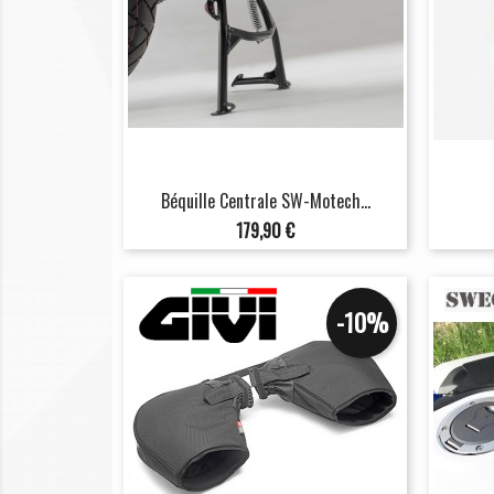
Béquille Centrale SW-Motech...
Prix
179,90 €
-10%