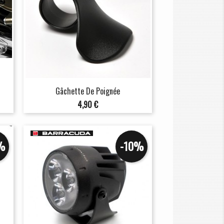
Gâchette De Poignée
Prix
4,90 €
%
-10%