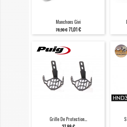
Manchons Givi
Prix
Prix
71,01 €
78,90 €
de
base
Grille De Protection...
S
Prix
27,99 €