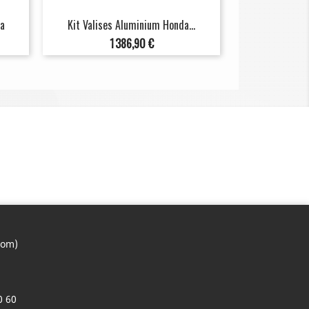
da
Kit Valises Aluminium Honda...
Prix
1 386,90 €
com)
0 60