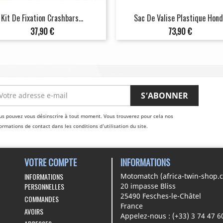
Kit De Fixation Crashbars...
Sac De Valise Plastique Hon
Prix
Prix
37,90 €
73,90 €
us pouvez vous désinscrire à tout moment. Vous trouverez pour cela nos
ormations de contact dans les conditions d'utilisation du site.
VOTRE COMPTE
INFORMATIONS
INFORMATIONS
Motomatch (africa-twin-shop.
PERSONNELLES
20 impasse Bliss
25490 Fesches-le-Châtel
COMMANDES
France
AVOIRS
Appelez-nous :
(+33) 3 74 47 6