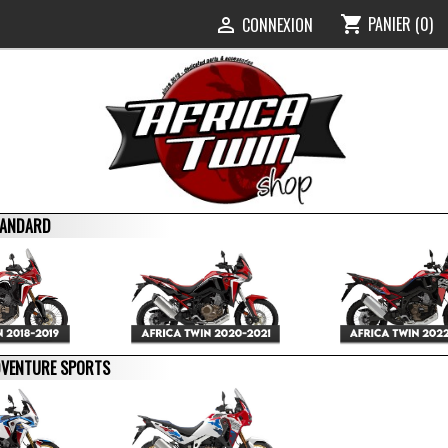
PANIER
(0)
shopping_cart
0
CONNEXION

STANDARD
ADVENTURE SPORTS