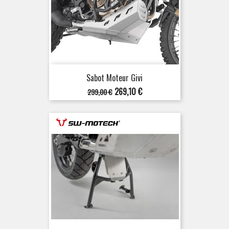
Sabot Moteur Givi
Prix
Prix
269,10 €
299,00 €
de
base