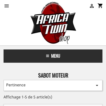
shopping_cart


MENU
SABOT MOTEUR
Pertinence

Affichage 1-5 de 5 article(s)