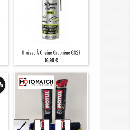
Graisse À Chaîne Graphène GS27
Prix
16,90 €
%
+
+