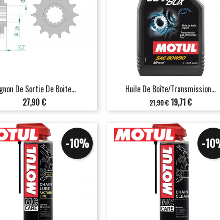
gnon De Sortie De Boite...
Huile De Boîte/transmission...
Prix
Prix
Prix
27,90 €
19,71 €
21,90 €
de
base
-10%
-10