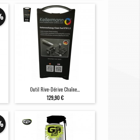
%
Outil Rive-Dérive Chaîne...
Prix
129,90 €
%