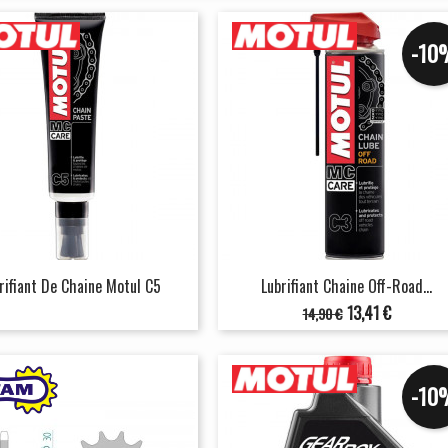
-10
rifiant De Chaine Motul C5
Lubrifiant Chaine Off-Road...
Prix
Prix
13,41 €
14,90 €
de
base
-10