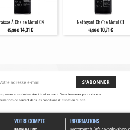
raisse À Chaine Motul C4
Nettoyant Chaîne Motul C1
Prix
Prix
Prix
Prix
14,31 €
10,71 €
15,90 €
11,90 €
de
de
base
base
us pouvez vous désinscrire à tout moment. Vous trouverez pour cela nos
ormations de contact dans les conditions d'utilisation du site.
VOTRE COMPTE
INFORMATIONS
INFORMATIONS
Motomatch (africa-twin-shop.