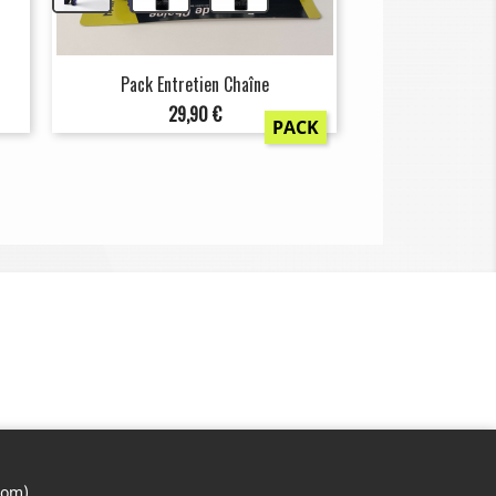
Pack Entretien Chaîne
Prix
29,90 €
PACK
com)