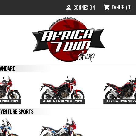
PANIER
(0)
shopping_cart
0
CONNEXION

STANDARD
ADVENTURE SPORTS