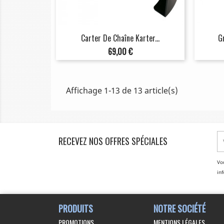
Carter De Chaîne Karter...
G
Prix
69,00 €
Affichage 1-13 de 13 article(s)
RECEVEZ NOS OFFRES SPÉCIALES
Vo
inf
PRODUITS
NOTRE SOCIÉTÉ
PROMOTIONS
MENTIONS LÉGALES