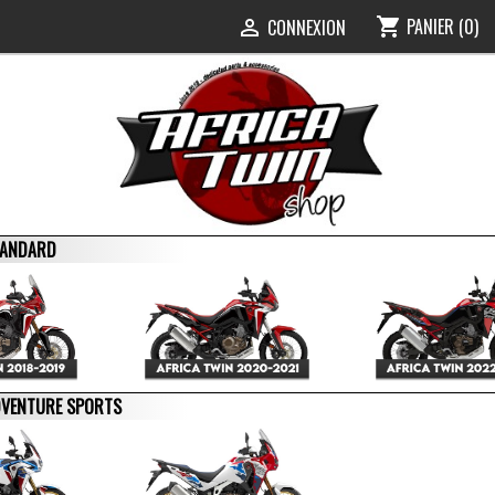
PANIER
(0)
shopping_cart
0
CONNEXION

STANDARD
ADVENTURE SPORTS