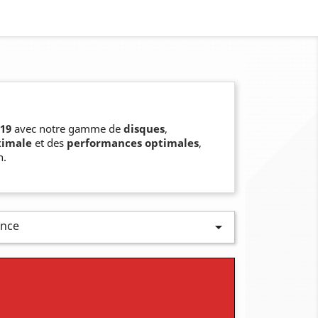
019
avec notre gamme de
disques
,
ximale
et des
performances optimales
,
n.
ence
