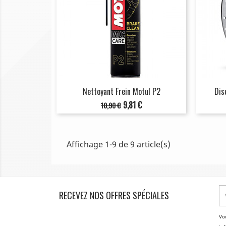
Nettoyant Frein Motul P2
Dis
Prix
Prix
9,81 €
10,90 €
de
base
Affichage 1-9 de 9 article(s)
RECEVEZ NOS OFFRES SPÉCIALES
Vo