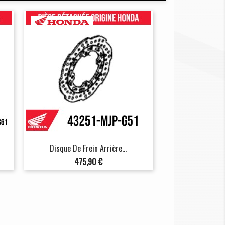
Disque De Frein Arrière...
Prix
475,90 €