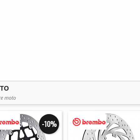
OTO
tre moto
-10%