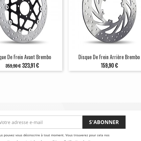
que De Frein Avant Brembo
Disque De Frein Arrière Brembo
Prix
Prix
Prix
323,91 €
159,90 €
359,90 €
de
base
us pouvez vous désinscrire à tout moment. Vous trouverez pour cela nos