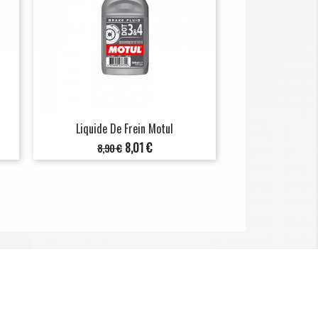
Liquide De Frein Motul
Prix
Prix
8,01 €
8,90 €
de
base