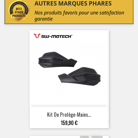
AUTRES MARQUES PHARES
Nos produits favoris pour une satisfaction
garantie
Kit De Protège-Mains...
Prix
159,90 €