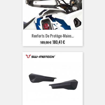
Renforts De Protège-Mains...
Prix
Prix
180,41 €
189,90 €
de
base