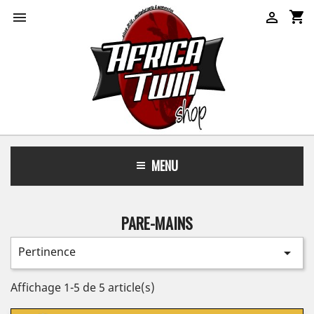
shopping_cart


MENU
PARE-MAINS
Pertinence

Affichage 1-5 de 5 article(s)