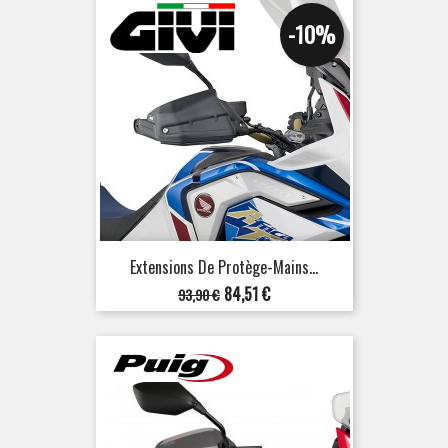
-10%
Extensions De Protège-Mains...
Prix
Prix
84,51 €
93,90 €
de
base