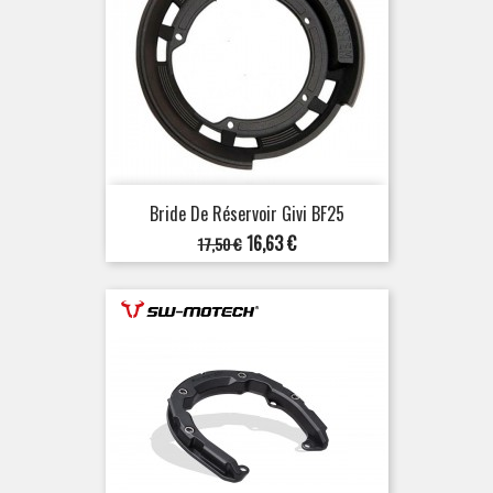
Bride De Réservoir Givi BF25
Prix
Prix
16,63 €
17,50 €
de
base