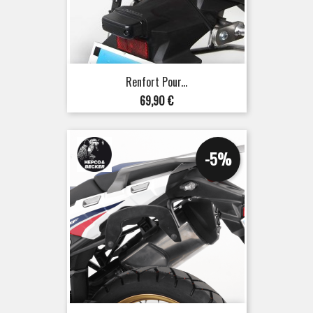
Renfort Pour...
Prix
69,90 €
-5%