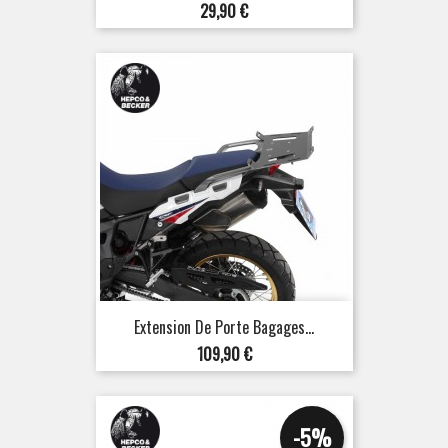
Prix
29,90 €
Extension De Porte Bagages...
Prix
109,90 €
-5%