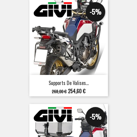
-5%
Supports De Valises...
Prix
Prix
254,60 €
268,00 €
de
base
-5%