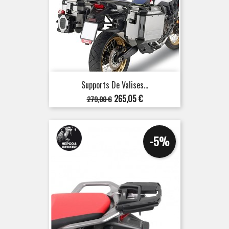
Supports De Valises...
Prix
Prix
265,05 €
279,00 €
de
base
-5%