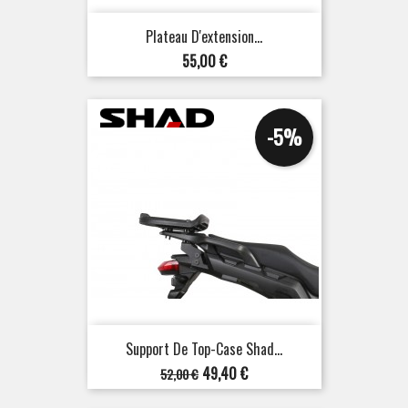
Plateau D'extension...
Prix
55,00 €
-5%
Support De Top-Case Shad...
Prix
Prix
49,40 €
52,00 €
de