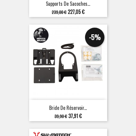
Supports De Sacoches...
Prix
Prix
227,05 €
239,00 €
de
base
-5%
Bride De Réservoir...
Prix
Prix
37,91 €
39,90 €
de
base