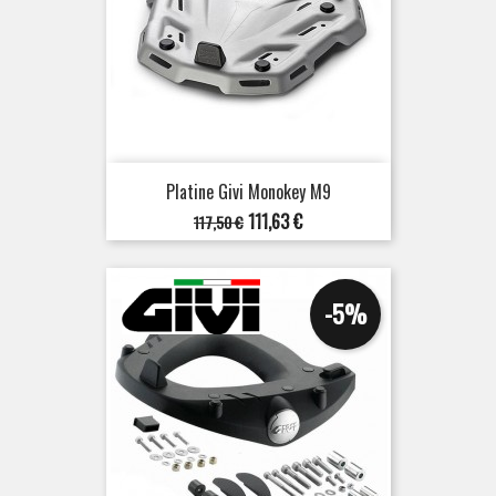
Platine Givi Monokey M9
Prix
Prix
111,63 €
117,50 €
de
base
-5%