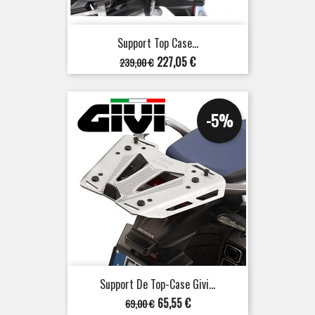
Support Top Case...
Prix
Prix
227,05 €
239,00 €
de
base
-5%
Support De Top-Case Givi...
Prix
Prix
65,55 €
69,00 €