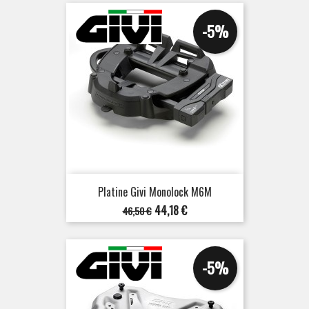
base
-5%
Platine Givi Monolock M6M
Prix
Prix
44,18 €
46,50 €
de
base
-5%