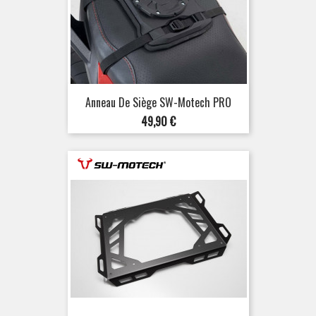
Anneau De Siège SW-Motech PRO
Prix
49,90 €