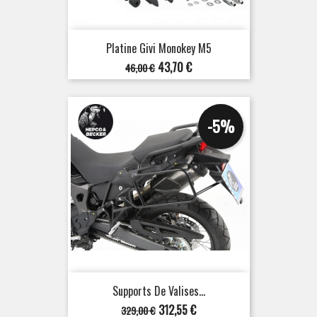
Platine Givi Monokey M5
Prix
Prix
43,70 €
46,00 €
de
base
-5%
Supports De Valises...
Prix
Prix
312,55 €
329,00 €