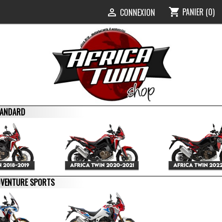
PANIER
(0)
shopping_cart
0
CONNEXION

STANDARD
ADVENTURE SPORTS