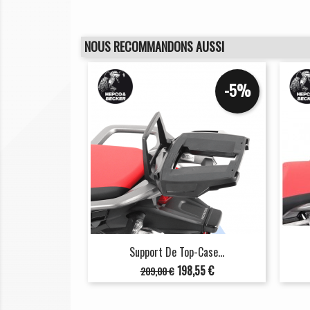
NOUS RECOMMANDONS AUSSI
-5%
Support De Top-Case...
Prix
Prix
198,55 €
209,00 €
de
base