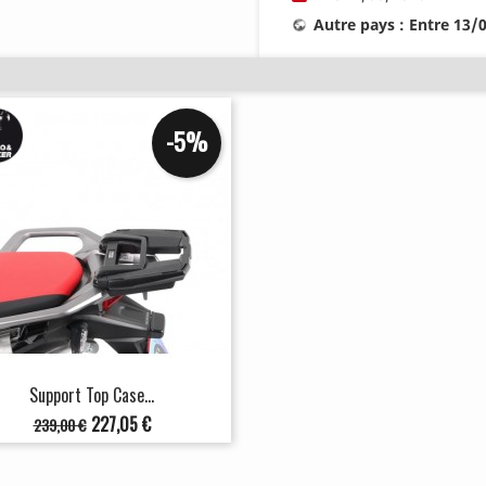
Autre pays : Entre 13/
-5%
Support Top Case...
Prix
Prix
227,05 €
239,00 €
de
base