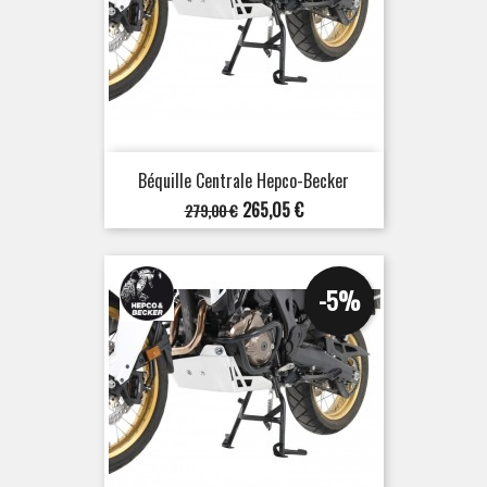
Béquille Centrale Hepco-Becker
Prix
Prix
265,05 €
279,00 €
de
base
-5%