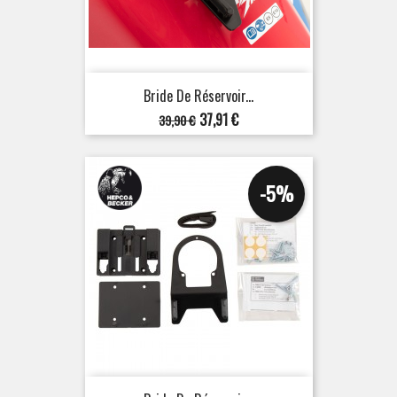
Bride De Réservoir...
Prix
Prix
37,91 €
39,90 €
de
base
-5%