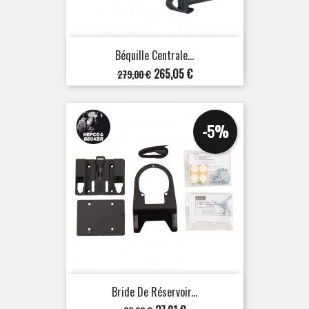
Béquille Centrale...
Prix
Prix
265,05 €
279,00 €
de
base
-5%
Bride De Réservoir...