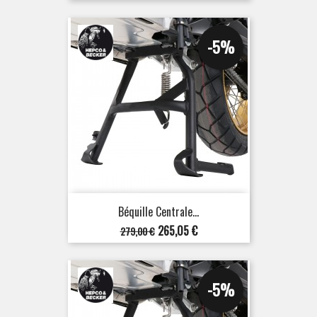
de
base
-5%
Béquille Centrale...
Prix
Prix
265,05 €
279,00 €
de
base
-5%