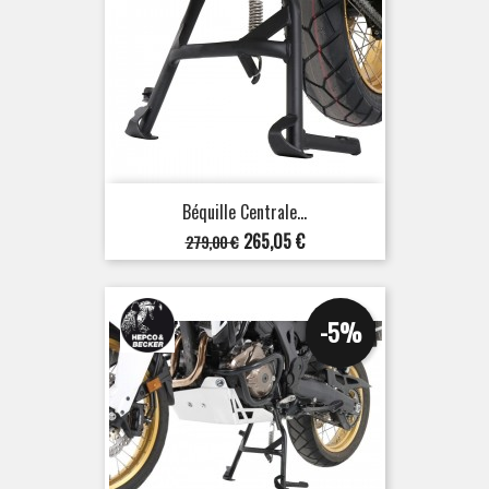
Béquille Centrale...
Prix
Prix
265,05 €
279,00 €
de
base
-5%