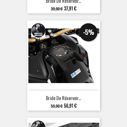
Bride De Réservoir...
Prix
Prix
37,91 €
39,90 €
de
base
-5%
Bride De Réservoir...
Prix
Prix
56,91 €
59,90 €
de
base