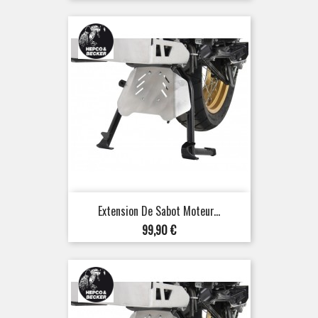
Extension De Sabot Moteur...
Prix
99,90 €