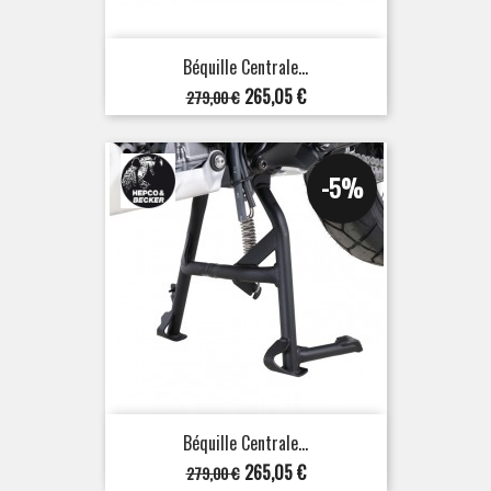
Béquille Centrale...
Prix
Prix
265,05 €
279,00 €
de
base
-5%
Béquille Centrale...
Prix
Prix
265,05 €
279,00 €