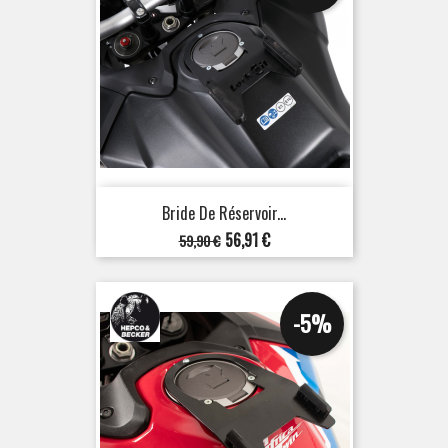
Bride De Réservoir...
Prix
Prix
56,91 €
59,90 €
de
base
-5%