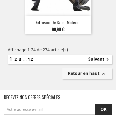
Extension De Sabot Moteur...
Prix
99,90 €
Affichage 1-24 de 274 article(s)
1
Suivant
2
3
…
12

Retour en haut

RECEVEZ NOS OFFRES SPÉCIALES