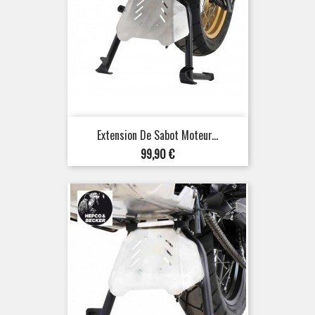
Extension De Sabot Moteur...
Prix
99,90 €