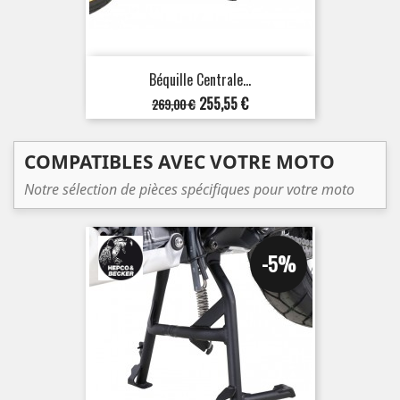
Béquille Centrale...
Prix
Prix
255,55 €
269,00 €
de
base
COMPATIBLES AVEC VOTRE MOTO
Notre sélection de pièces spécifiques pour votre moto
-5%