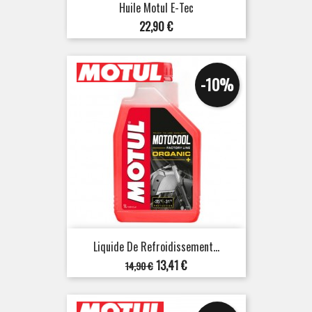
Huile Motul E-Tec
Prix
22,90 €
-10%
Liquide De Refroidissement...
Prix
Prix
13,41 €
14,90 €
de
base