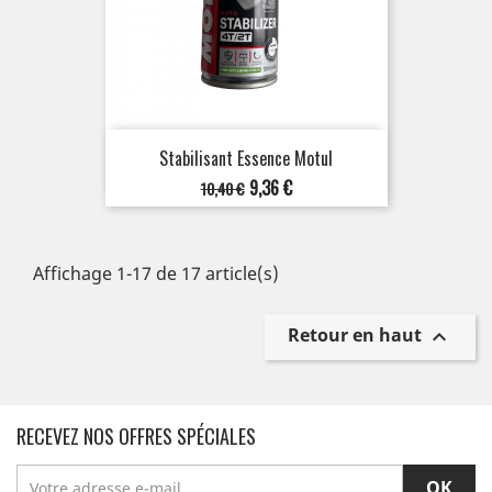
Stabilisant Essence Motul
Prix
Prix
9,36 €
10,40 €
de
base
Affichage 1-17 de 17 article(s)
Retour en haut

RECEVEZ NOS OFFRES SPÉCIALES