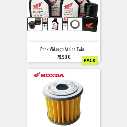
+
+
Pack Vidange Africa Twin...
Prix
79,90 €
PACK