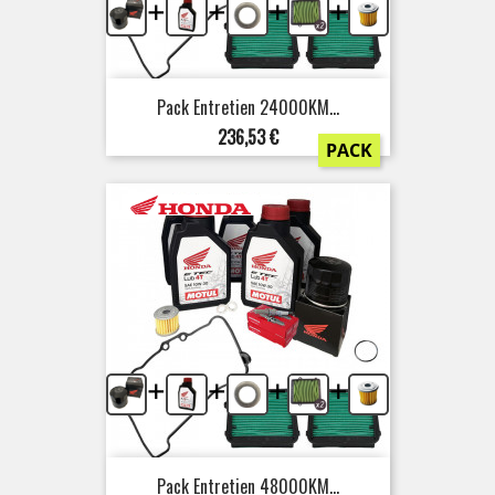
+
+
+
+
Pack Entretien 24000KM...
Prix
236,53 €
PACK
+
+
+
+
Pack Entretien 48000KM...