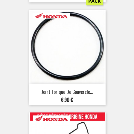
PACK
Joint Torique De Couvercle...
Prix
6,90 €