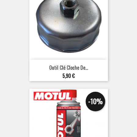
Outil Clé Cloche De...
Prix
5,90 €
-10%