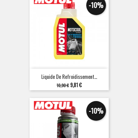
-10%
Liquide De Refroidissement...
Prix
Prix
9,81 €
10,90 €
de
base
-10%