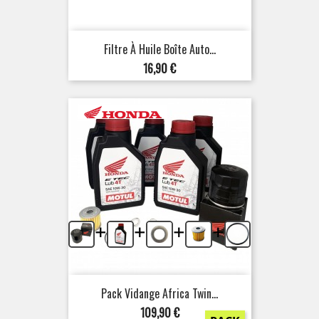
Filtre À Huile Boîte Auto...
Prix
16,90 €
+
+
+
+
Pack Vidange Africa Twin...
Prix
109,90 €