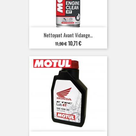
Nettoyant Avant Vidange...
Prix
Prix
10,71 €
11,90 €
de
base