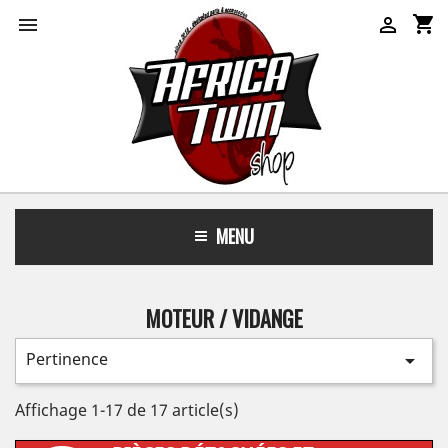
shopping_cart


MENU
MOTEUR / VIDANGE
Pertinence

Affichage 1-17 de 17 article(s)