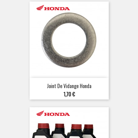
Joint De Vidange Honda
Prix
1,70 €