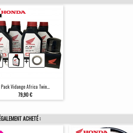
+
+
Pack Vidange Africa Twin...
Prix
79,90 €
ÉGALEMENT ACHETÉ :