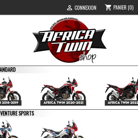
PANIER
(0)
shopping_cart
0
CONNEXION

STANDARD
ADVENTURE SPORTS