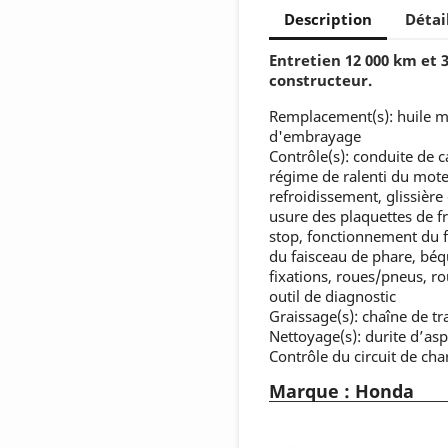
Description
Détai
Entretien 12 000 km et 
constructeur.
Remplacement(s): huile mot
d'embrayage
Contrôle(s): conduite de 
régime de ralenti du moteu
refroidissement, glissière
usure des plaquettes de fr
stop, fonctionnement du f
du faisceau de phare, béqu
fixations, roues/pneus, ro
outil de diagnostic
Graissage(s): chaîne de t
Nettoyage(s): durite d’asp
Contrôle du circuit de char
Marque : Honda