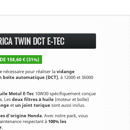
ICA TWIN DCT E-TEC
DE 158,60 € (31%)
e nécessaire pour réaliser la
vidange
in boîte automatique (DCT)
, à 12000 et 36000
huile Motul E-Tec
10W30 spécifiquement conçue
a. Les
deux filtres à huile
(moteur et boîte)
dange
et
un joint torique
sont aussi inclus.
es d'origine Honda
. Avec notre pack, vous
aintenance respectant à
100% les
r
.