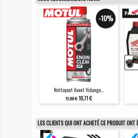
PACK
-10%
Nettoyant Avant Vidange...
Prix
Prix
10,71 €
11,90 €
de
base
LES CLIENTS QUI ONT ACHETÉ CE PRODUIT ONT 