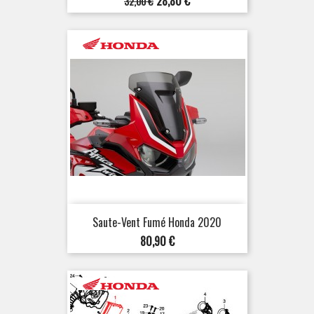
28,80 €
32,00 €
de
base
Saute-Vent Fumé Honda 2020
Prix
80,90 €