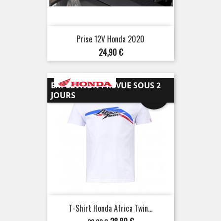
Prise 12V Honda 2020
Prix
24,90 €
EXPÉDITION PRÉVUE SOUS 2
-10%
JOURS
T-Shirt Honda Africa Twin...
Prix
Prix