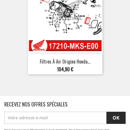
Filtres À Air Origine Honda...
Prix
104,90 €
RECEVEZ NOS OFFRES SPÉCIALES
Vous pouvez vous désinscrire à tout moment. Vous trouverez pour cela nos