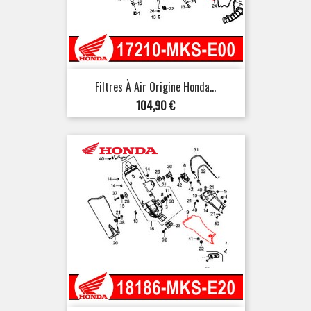
Filtres À Air Origine Honda...
Prix
104,90 €