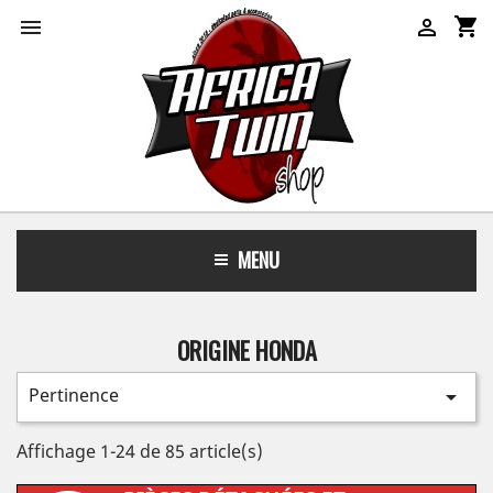
shopping_cart


MENU
ORIGINE HONDA
Pertinence

Affichage 1-24 de 85 article(s)