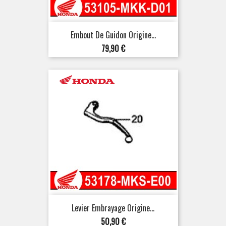
Embout De Guidon Origine...
Prix
79,90 €
Levier Embrayage Origine...
Prix
50,90 €