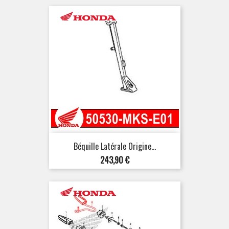
Béquille Latérale Origine...
Prix
243,90 €