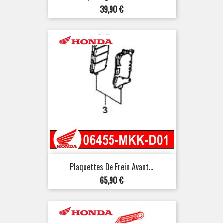
Prix
39,90 €
Plaquettes De Frein Avant...
Prix
65,90 €