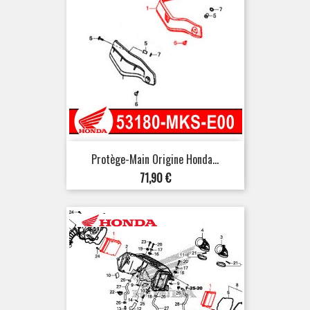
Protège-Main Origine Honda...
Prix
71,90 €