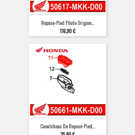
Repose-Pied Pilote Origine...
Prix
116,90 €
Caoutchouc De Repose-Pied...
Prix
35,90 €