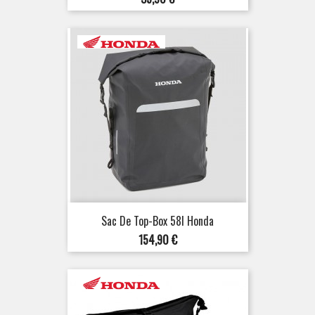
Sac De Top-Box 58l Honda
Prix
154,90 €