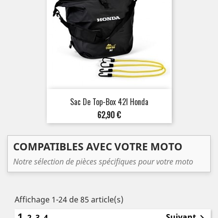
Sac De Top-Box 42l Honda
Prix
62,90 €
COMPATIBLES AVEC VOTRE MOTO
Notre sélection de pièces spécifiques pour votre moto
Affichage 1-24 de 85 article(s)
1
Suivant
2
3
4