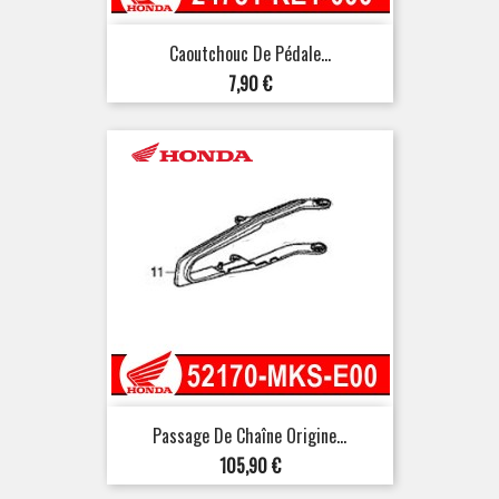
Caoutchouc De Pédale...
Prix
7,90 €
Passage De Chaîne Origine...
Prix
105,90 €