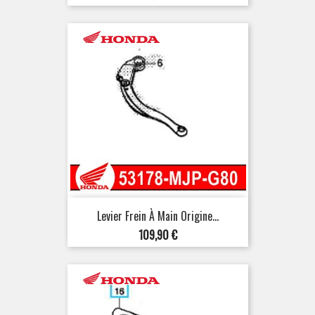
Levier Frein À Main Origine...
Prix
109,90 €