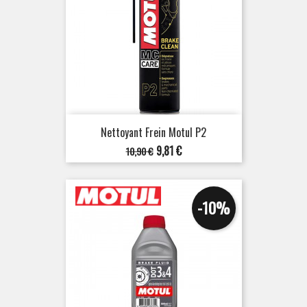
Nettoyant Frein Motul P2
Prix
Prix
9,81 €
10,90 €
de
base
-10%