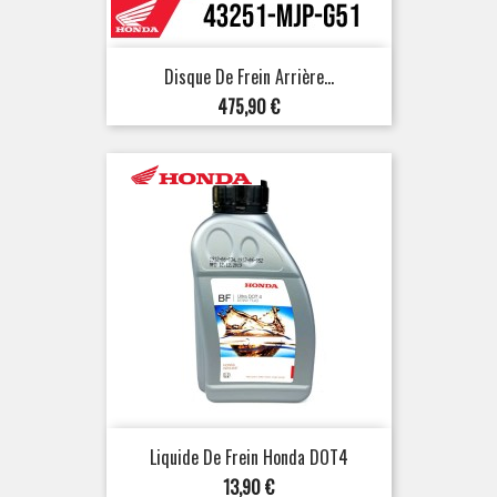
Disque De Frein Arrière...
Prix
475,90 €
Liquide De Frein Honda DOT4
Prix
13,90 €