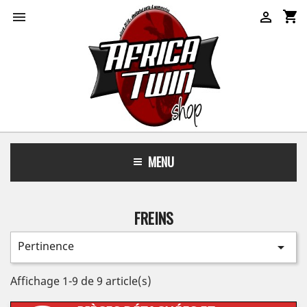
shopping_cart


MENU
FREINS
Pertinence

Affichage 1-9 de 9 article(s)