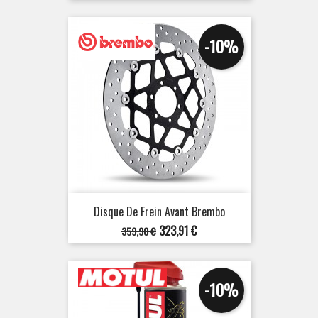
-10%
Disque De Frein Avant Brembo
Prix
Prix
323,91 €
359,90 €
de
base
-10%