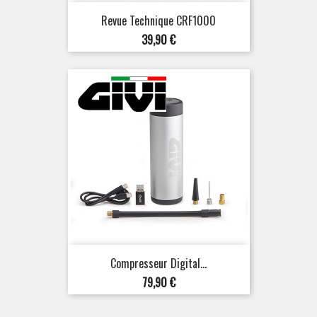
Revue Technique CRF1000
Prix
39,90 €
Compresseur Digital...
Prix
79,90 €