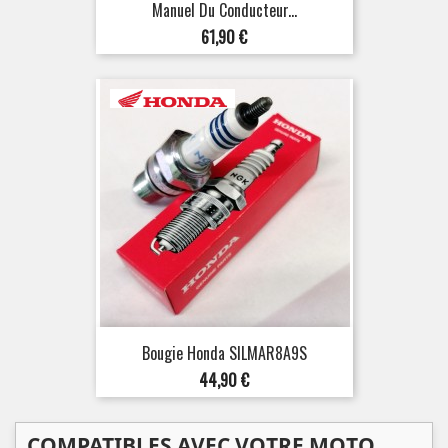
Manuel Du Conducteur...
Prix
61,90 €
Bougie Honda SILMAR8A9S
Prix
44,90 €
COMPATIBLES AVEC VOTRE MOTO